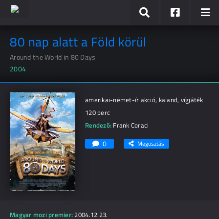
80 nap alatt a Föld körül
Around the World in 80 Days
2004
amerikai-német-ír akció, kaland, vígjáték
120 perc
Rendező:
Frank Coraci
0
Megosztás
Magyar mozi premier:
2004.12.23.