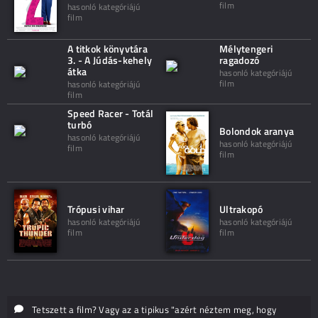
film
hasonló kategóriájú
film
A titkok könyvtára
Mélytengeri
3. - A Júdás-kehely
ragadozó
átka
hasonló kategóriájú
film
hasonló kategóriájú
film
Speed Racer - Totál
turbó
Bolondok aranya
hasonló kategóriájú
hasonló kategóriájú
film
film
Trópusi vihar
Ultrakopó
hasonló kategóriájú
hasonló kategóriájú
film
film
Tetszett a film? Vagy az a tipikus "azért néztem meg, hogy