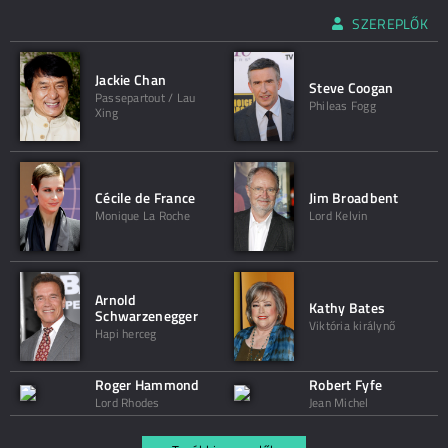
SZEREPLŐK
Jackie Chan
Steve Coogan
Passepartout / Lau
Phileas Fogg
Xing
Cécile de France
Jim Broadbent
Monique La Roche
Lord Kelvin
Arnold
Kathy Bates
Schwarzenegger
Viktória királynő
Hapi herceg
Roger Hammond
Robert Fyfe
Lord Rhodes
Jean Michel