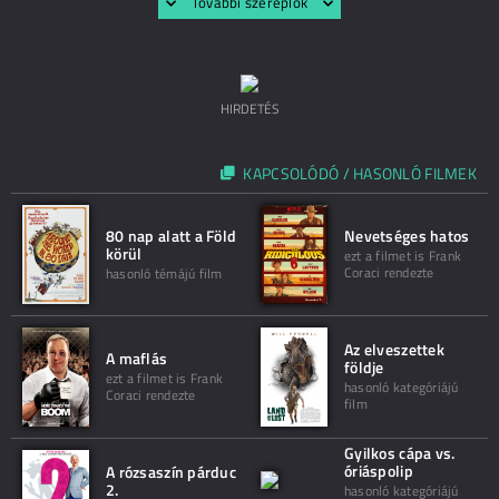
További szereplők
HIRDETÉS
KAPCSOLÓDÓ / HASONLÓ FILMEK
80 nap alatt a Föld
Nevetséges hatos
körül
ezt a filmet is Frank
Coraci rendezte
hasonló témájú film
Az elveszettek
A maflás
földje
ezt a filmet is Frank
hasonló kategóriájú
Coraci rendezte
film
Gyilkos cápa vs.
óriáspolip
A rózsaszín párduc
2.
hasonló kategóriájú