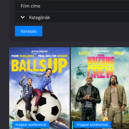
Kategóriák
magyar szinkronnal
magyar szinkronnal