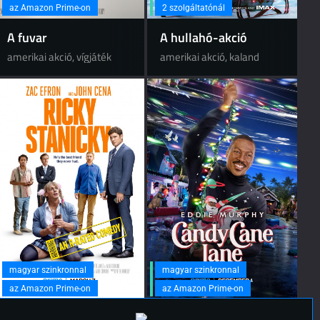
az Amazon Prime-on
2 szolgáltatónál
ozzád
A fuvar
A hullahó-akció
amerikai akció, vígjáték
amerikai akció, kaland
magyar szinkronnal
magyar szinkronnal
az Amazon Prime-on
az Amazon Prime-on
Ricky Stanicky
Karácsonyi fénytusa