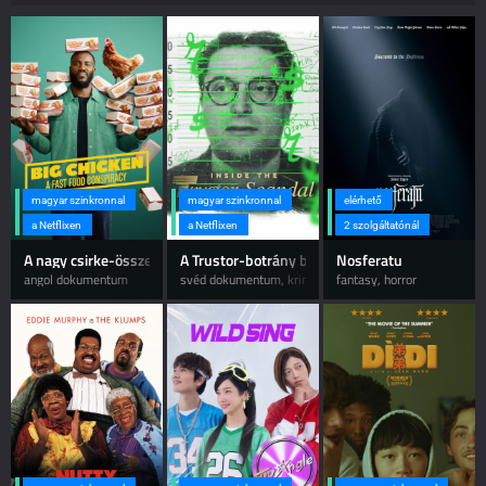
magyar szinkronnal
magyar szinkronnal
elérhető
a Netflixen
a Netflixen
2 szolgáltatónál
A nagy csirke-összeesküvés
A Trustor-botrány belülről
Nosferatu
angol dokumentum
svéd dokumentum, krimi
fantasy, horror