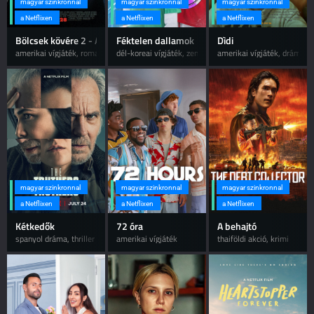
magyar szinkronnal
magyar szinkronnal
magyar szinkronnal
a Netflixen
a Netflixen
a Netflixen
Bölcsek kövére 2 - A Klump család
Féktelen dallamok
Dìdi
amerikai vígjáték, romantikus
dél-koreai vígjáték, zene
amerikai vígjáték, dráma
magyar szinkronnal
magyar szinkronnal
magyar szinkronnal
a Netflixen
a Netflixen
a Netflixen
Kétkedők
72 óra
A behajtó
spanyol dráma, thriller
amerikai vígjáték
thaiföldi akció, krimi