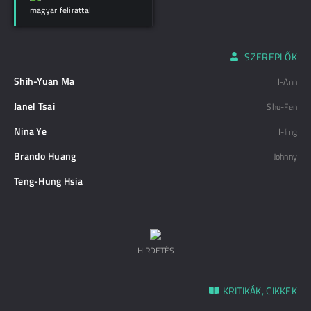
magyar felirattal
SZEREPLŐK
Shih-Yuan Ma
I-Ann
Janel Tsai
Shu-Fen
Nina Ye
I-Jing
Brando Huang
Johnny
Teng-Hung Hsia
HIRDETÉS
KRITIKÁK, CIKKEK