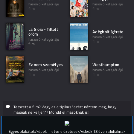
hasonló kategóriájú
hasonló kategóriájú
film
film
La Gioia - Tiltott
Az égbolt ígérete
öröm
hasonló kategóriájú
hasonló kategóriájú
film
film
Ez nem személyes
Westhampton
hasonló kategóriájú
hasonló kategóriájú
film
film
Tetszett a film? Vagy az a tipikus "azért néztem meg, hogy
másnak ne kelljen"? Mondd el másoknak is!
Hozzászólások (
0
)
Egyes plakátok/képek, illetve előzetesek/videók 18 éven aluliaknak