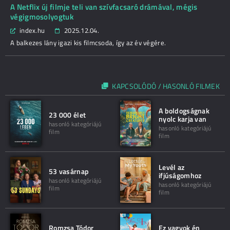
A Netflix új filmje teli van szívfacsaró drámával, mégis
végigmosolyogtuk
index.hu
2025.12.04.
A balkezes lány igazi kis filmcsoda, így az év végére.
KAPCSOLÓDÓ / HASONLÓ FILMEK
A boldogságnak
23 000 élet
nyolc karja van
hasonló kategóriájú
hasonló kategóriájú
film
film
Levél az
53 vasárnap
ifjúságomhoz
hasonló kategóriájú
hasonló kategóriájú
film
film
Romzsa Tódor
Ez vagyok én