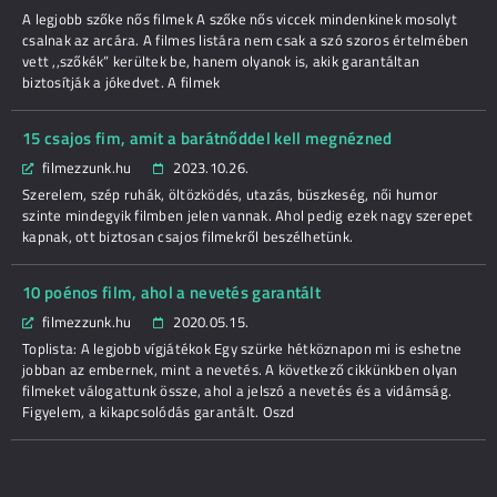
A legjobb szőke nős filmek A szőke nős viccek mindenkinek mosolyt
csalnak az arcára. A filmes listára nem csak a szó szoros értelmében
vett ,,szőkék” kerültek be, hanem olyanok is, akik garantáltan
biztosítják a jókedvet. A filmek
15 csajos fim, amit a barátnőddel kell megnézned
filmezzunk.hu
2023.10.26.
Szerelem, szép ruhák, öltözködés, utazás, büszkeség, női humor
szinte mindegyik filmben jelen vannak. Ahol pedig ezek nagy szerepet
kapnak, ott biztosan csajos filmekről beszélhetünk.
10 poénos film, ahol a nevetés garantált
filmezzunk.hu
2020.05.15.
Toplista: A legjobb vígjátékok Egy szürke hétköznapon mi is eshetne
jobban az embernek, mint a nevetés. A következő cikkünkben olyan
filmeket válogattunk össze, ahol a jelszó a nevetés és a vidámság.
Figyelem, a kikapcsolódás garantált. Oszd