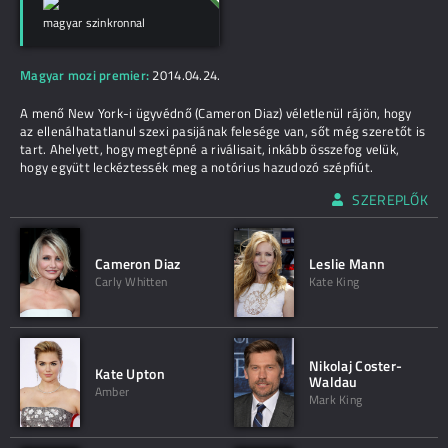
magyar szinkronnal
Magyar mozi premier:
2014.04.24.
A menő New York-i ügyvédnő (Cameron Diaz) véletlenül rájön, hogy
az ellenálhatatlanul szexi pasijának felesége van, sőt még szeretőt is
tart. Ahelyett, hogy megtépné a riválisait, inkább összefog velük,
hogy együtt leckéztessék meg a notórius hazudozó szépfiút.
SZEREPLŐK
Cameron Diaz
Leslie Mann
Carly Whitten
Kate King
Nikolaj Coster-
Kate Upton
Waldau
Amber
Mark King