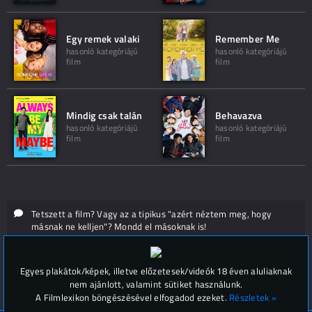
Egy remek valaki
Remember Me
hasonló kategóriájú
hasonló kategóriájú
film
film
Mindig csak talán
Behavazva
hasonló kategóriájú
hasonló kategóriájú
film
film
Tetszett a film? Vagy az a tipikus "azért néztem meg, hogy
másnak ne kelljen"? Mondd el másoknak is!
Hozzászólások (
0
)
Egyes plakátok/képek, illetve előzetesek/videók 18 éven aluliaknak
nem ajánlott, valamint sütiket használunk.
A Filmlexikon böngészésével elfogadod ezeket.
Részletek »