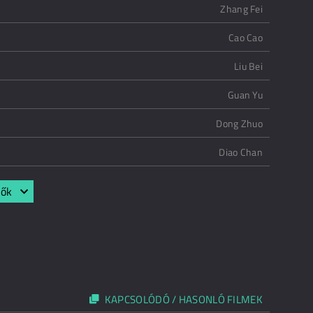
Zhang Fei
Cao Cao
Liu Bei
Guan Yu
Dong Zhuo
Diao Chan
lők
KAPCSOLÓDÓ / HASONLÓ FILMEK