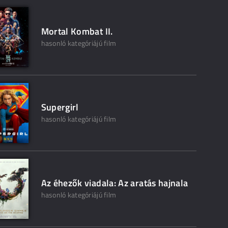
Mortal Kombat II.
hasonló kategóriájú film
Supergirl
hasonló kategóriájú film
Az éhezők viadala: Az aratás hajnala
hasonló kategóriájú film