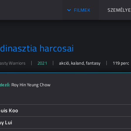
FILMEK
SZEMÉLYE
 dinasztia harcosai
asty Warriors
2021
akció, kaland, fantasy
119 perc
dező:
Roy Hin Yeung Chow
ouis Koo
y Lui