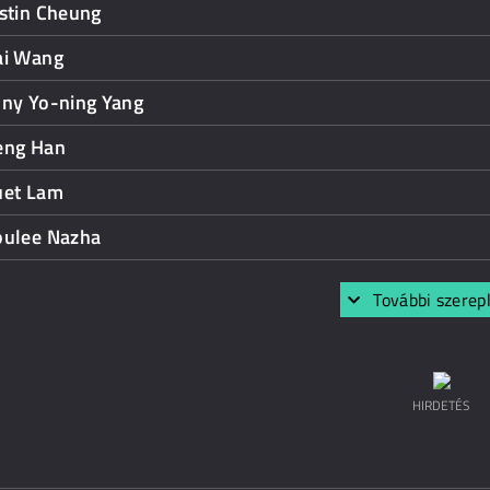
stin Cheung
ai Wang
ony Yo-ning Yang
eng Han
uet Lam
oulee Nazha
További szerep
HIRDETÉS