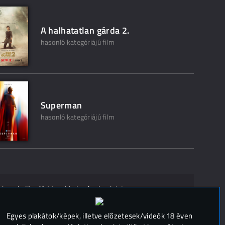
A halhatatlan gárda 2.
hasonló kategóriájú film
Superman
hasonló kategóriájú film
ak ne kelljen"? Mondd el másoknak is!
 (
0
)
Egyes plakátok/képek, illetve előzetesek/videók 18 éven