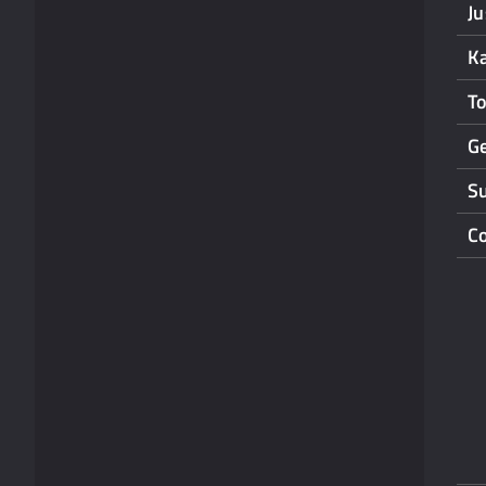
Ju
K
T
G
S
C