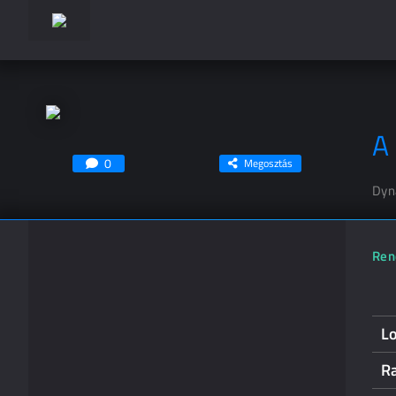
A
0
Megosztás
Dyn
Ren
L
Ra