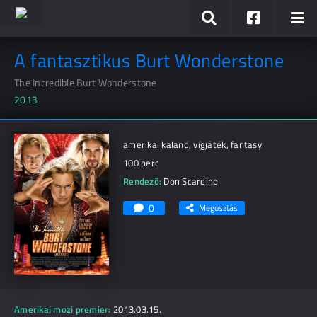
A fantasztikus Burt Wonderstone
The Incredible Burt Wonderstone
2013
amerikai kaland, vígjáték, fantasy
100 perc
Rendező:
Don Scardino
0
Megosztás
Amerikai mozi premier:
2013.03.15.