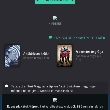
További szereplők
HIRDETÉS
KAPCSOLÓDÓ / HASONLÓ FILMEK
A szenteste grálja
A tökéletes trükk
hasonló kategóriájú
hasonló témájú film
film
Tetszett a film? Vagy az a tipikus "azért néztem meg, hogy
másnak ne kelljen"? Mondd el másoknak is!
Hozzászólások (
0
)
Egyes plakátok/képek, illetve előzetesek/videók 18 éven aluliaknak