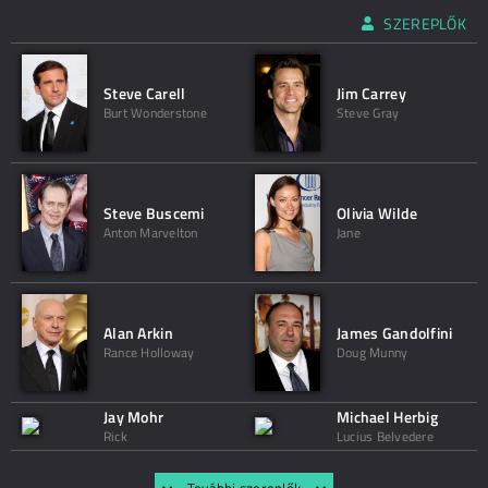
SZEREPLŐK
Steve Carell
Jim Carrey
Burt Wonderstone
Steve Gray
Steve Buscemi
Olivia Wilde
Anton Marvelton
Jane
Alan Arkin
James Gandolfini
Rance Holloway
Doug Munny
Jay Mohr
Michael Herbig
Rick
Lucius Belvedere