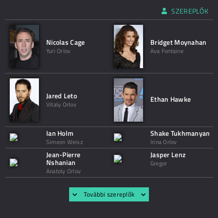
SZEREPLŐK
Nicolas Cage
Bridget Moynahan
Yuri Orlov
Ava Fontaine
Jared Leto
Ethan Hawke
Vitaly Orlov
Ian Holm
Shake Tukhmanyan
Simeon Weisz
Irina Orlov
Jean-Pierre
Jasper Lenz
Nshanian
Gregor
Anatoly Orlov
További szereplők