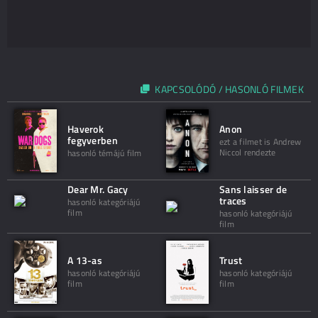
KAPCSOLÓDÓ / HASONLÓ FILMEK
Haverok
Anon
fegyverben
ezt a filmet is Andrew
Niccol rendezte
hasonló témájú film
Dear Mr. Gacy
Sans laisser de
traces
hasonló kategóriájú
film
hasonló kategóriájú
film
A 13-as
Trust
hasonló kategóriájú
hasonló kategóriájú
film
film