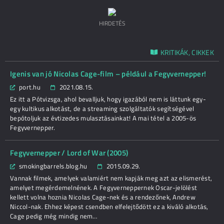
HIRDETÉS
KRITIKÁK, CIKKEK
Igenis van jó Nicolas Cage-film – például a Fegyvernepper!
port.hu
2021.08.15.
Ez itt a Pótvizsga, ahol bevalljuk, hogy igazából nem is láttunk egy-
egy kultikus alkotást, de a streaming szolgáltatók segítségével
bepótoljuk az évtizedes mulasztásainkat! A mai tétel a 2005-ös
Fegyvernepper.
Fegyvernepper / Lord of War (2005)
smokingbarrels.blog.hu
2015.09.29.
Vannak filmek, amelyek valamiért nem kapják meg azt az elismerést,
amelyet megérdemelnének. A Fegyverneppernek Oscar-jelölést
kellett volna hoznia Nicolas Cage-nek és a rendezőnek, Andrew
Niccol-nak. Ehhez képest csendben elfelejtődött ez a kiváló alkotás,
Cage pedig még mindig nem…