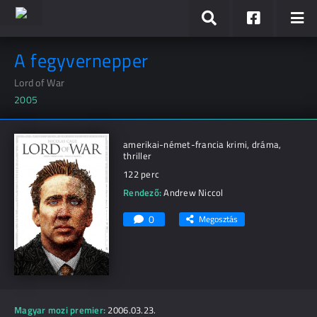
A fegyvernepper
Lord of War
2005
amerikai-német-francia krimi, dráma,
thriller
122 perc
Rendező:
Andrew Niccol
0
Megosztás
Magyar mozi premier:
2006.03.23.