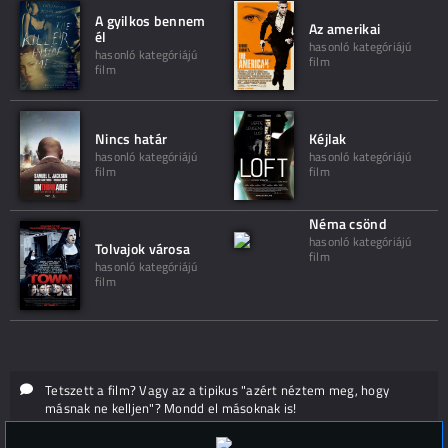
A gyilkos bennem
Az amerikai
él
hasonló kategóriájú
hasonló kategóriájú
film
film
Nincs határ
Kéjlak
hasonló kategóriájú
hasonló kategóriájú
film
film
Néma csönd
hasonló kategóriájú
Tolvajok városa
film
hasonló kategóriájú
film
Tetszett a film? Vagy az a tipikus "azért néztem meg, hogy
másnak ne kelljen"? Mondd el másoknak is!