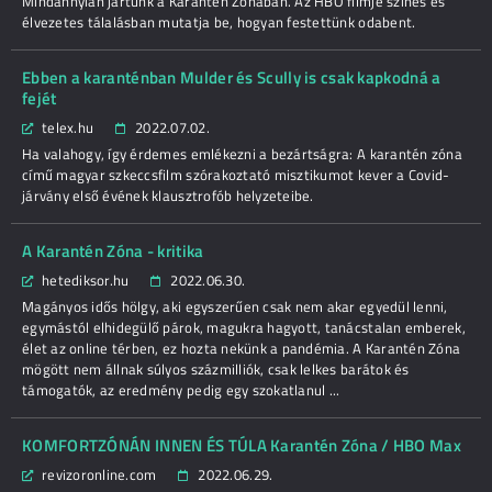
Mindannyian jártunk a Karantén Zónában. Az HBO filmje színes és
élvezetes tálalásban mutatja be, hogyan festettünk odabent.
Ebben a karanténban Mulder és Scully is csak kapkodná a
fejét
telex.hu
2022.07.02.
Ha valahogy, így érdemes emlékezni a bezártságra: A karantén zóna
című magyar szkeccsfilm szórakoztató misztikumot kever a Covid-
járvány első évének klausztrofób helyzeteibe.
A Karantén Zóna - kritika
hetediksor.hu
2022.06.30.
Magányos idős hölgy, aki egyszerűen csak nem akar egyedül lenni,
egymástól elhidegülő párok, magukra hagyott, tanácstalan emberek,
élet az online térben, ez hozta nekünk a pandémia. A Karantén Zóna
mögött nem állnak súlyos százmilliók, csak lelkes barátok és
támogatók, az eredmény pedig egy szokatlanul ...
KOMFORTZÓNÁN INNEN ÉS TÚLA Karantén Zóna / HBO Max
revizoronline.com
2022.06.29.