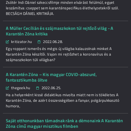
Zsótér Indi Dániel szkeccsfilmje minden elvárást felülmúl, egyet
leszámítva: cseppet sem karanténspecifikus élethelyzetekről szól.
BECSÁGH DÁNIEL KRITIKÁJA.
A Müller Cecílián és szájmaszkokon túl rejtőző világ - A
Karantén Zóna kritika
kritizator.hu
2022.06.28.
Egy roppant ismerős és mégis új világba kalauzolnak minket A
Karantén Zóna készítői. Vajon mi rejtőzhet a koronavírus és a
szájmaszkokon túli világban?
A Karantén Zóna – Kis magyar COVID-abszurd,
fantasztikumba öltve
thegeek.hu
2022.06.25.
Ha a helyenként kissé didaktikus mivolta miatt nem is tökéletes A
Karantén Zóna, de azért összességében a fanyar, polgárpukkasztó
humora,
Saját otthonunkban támadnak ránk a démonaink A Karantén
Zóna című magyar misztikus filmben