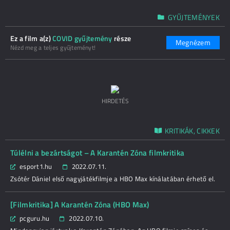
GYŰJTEMÉNYEK
Ez a film a(z)
COVID gyűjtemény
része
Megnézem
Nézd meg a teljes gyűjteményt!
HIRDETÉS
KRITIKÁK, CIKKEK
Túlélni a bezártságot – A Karantén Zóna filmkritika
esport1.hu
2022.07.11.
Zsótér Dániel első nagyjátékfilmje a HBO Max kínálatában érhető el.
[Filmkritika] A Karantén Zóna (HBO Max)
pcguru.hu
2022.07.10.