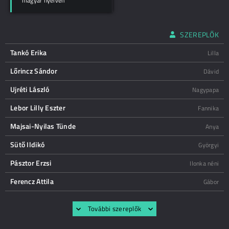
magyar nyelven
SZEREPLŐK
Tankó Erika
Lilla
Lőrincz Sándor
Dávid
Ujréti László
Nagypapa
Lebor Lilly Eszter
Fannika
Majsai-Nyilas Tünde
Anya
Sütő Ildikó
Györgyi
Pásztor Erzsi
Ilonka néni
Ferencz Attila
Gábor
További szereplők