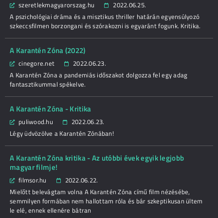
szeretlekmagyarorszag.hu
2022.06.25.
A pszichológiai dráma és a misztikus thriller határán egyensúlyozó
szkeccsfilmen borzongani és szórakozni is egyaránt fogunk. Kritika.
A Karantén Zóna (2022)
cinegore.net
2022.06.23.
A Karantén Zóna a pandemiás időszakot dolgozza fel egy adag
fantasztikummal spékelve.
A Karantén Zóna - Kritika
puliwood.hu
2022.06.23.
Légy üdvözölve a Karantén Zónában!
A Karantén Zóna kritika - Az utóbbi évek egyik legjobb
magyar filmje!
filmsor.hu
2022.06.22.
Mielőtt belevágtam volna A Karantén Zóna című film nézésébe,
semmilyen formában nem hallottam róla és bár szkeptikusan ültem
le elé, ennek ellenére bátran