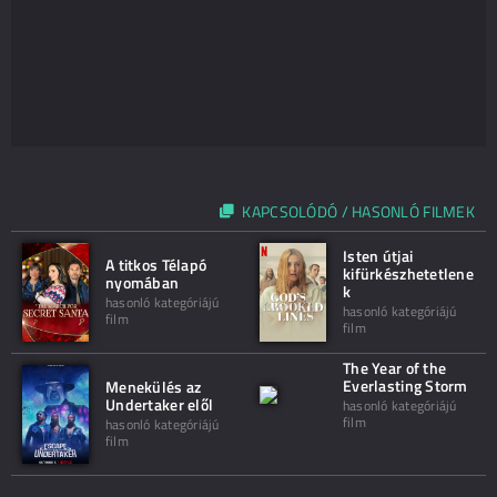
KAPCSOLÓDÓ / HASONLÓ FILMEK
Isten útjai
A titkos Télapó
kifürkészhetetlene
nyomában
k
hasonló kategóriájú
hasonló kategóriájú
film
film
The Year of the
Everlasting Storm
Menekülés az
Undertaker elől
hasonló kategóriájú
film
hasonló kategóriájú
film