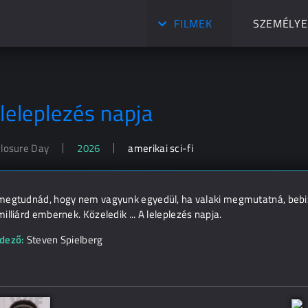
FILMEK
SZEMÉLYE
 leleplezés napja
closure Day
2026
amerikai sci-fi
megtudnád, hogy nem vagyunk egyedül, ha valaki megmutatná, bebiz
illiárd embernek. Közeledik ... A leleplezés napja.
dező:
Steven Spielberg