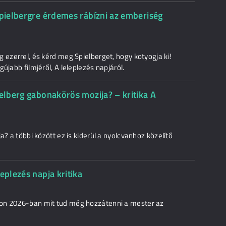
Spielbergre érdemes rábízni az emberiség
 ezerrel, és kérd meg Spielberget, hogy kotyogja ki!
újabb filmjéről, A leleplezés napjáról.
ielberg gabonakörös mozija? – kritika A
a? a többi között ez is kiderül a nyolcvanhoz közelítő
eplezés napja kritika
jon 2026-ban mit tud még hozzátenni a mester az