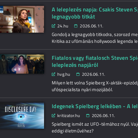
A leleplezés napja: Csakis Steven 
legnagyobb titkát
24.hu
2026.06.11.
Gondolj a legnagyobb titkodra, szorozd meg
Kritika az ufómániás hollywoodi legenda leg
Fiatalos vagy fiatalosch Steven Sp
leleplezés napjáról
hvg.hu
2026.06.11.
Milyen lett volna Spielberg X-akták-epizódj
ufóspecialista nyári mozijából.
Idegenek Spielberg lelkében - A lel
kritizator.hu
2026.06.11.
Spielberg ismét az UFO-témához nyúl. Va
eddigi életművéhez?