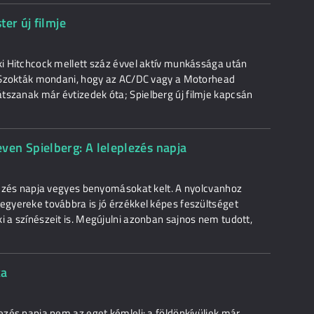
er új filmje
ki Hitchcock mellett száz évvel aktív munkássága után
n. Szokták mondani, hogy az AC/DC vagy a Motorhead
tszanak már évtizedek óta; Spielberg új filmje kapcsán
n Spielberg: A leleplezés napja
plezés napja vegyes benyomásokat kelt. A nyolcvanhoz
egyereke továbbra is jó érzékkel képes feszültséget
i a színészeit is. Megújulni azonban sajnos nem tudott,
ka
lezés napja nem az eget kémleli: a földönkívüliek már