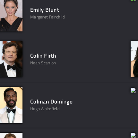
Emily Blunt
Margaret Fairchild
Colin Firth
Noah Scanlon
Colman Domingo
Hugo Wakefield