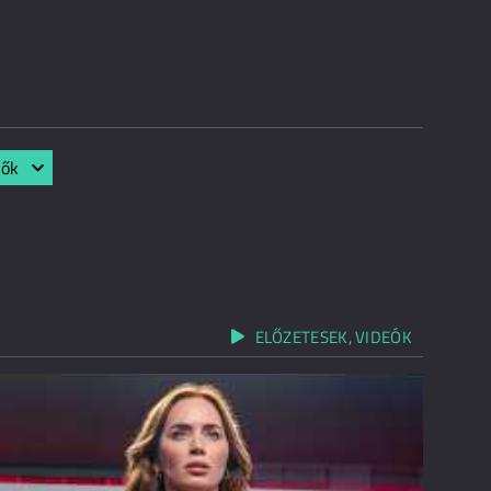
lők
ELŐZETESEK, VIDEÓK