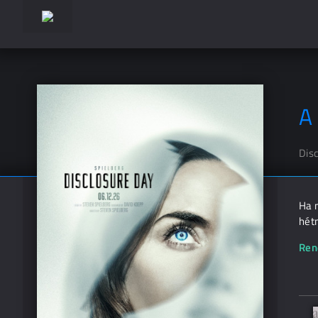
A
Dis
Ha 
hétm
Ren