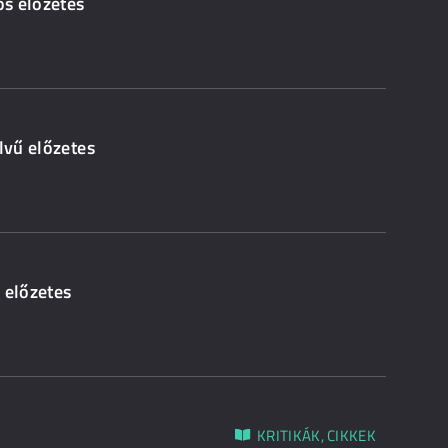
os előzetes
lvű előzetes
 előzetes
KRITIKÁK, CIKKEK