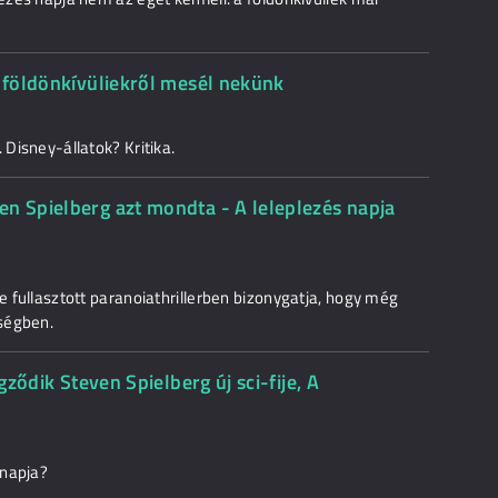
t földönkívüliekről mesél nekünk
 Disney-állatok? Kritika.
en Spielberg azt mondta - A leleplezés napja
be fullasztott paranoiathrillerben bizonygatja, hogy még
ségben.
gződik Steven Spielberg új sci-fije, A
 napja?