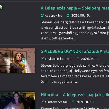
A Leleplezés napja – Spielberg mest
cseppek.hu
2026.06.16.
Steven Spielberg talán az a filmrendező, a
is viszonyítási pont lesz a filmgyártásba
zenekarok igazából egyetlen egy számot já
is ez jutott eszembe: ...
SPIELBERG ÜGYNÖK IGAZSÁGA Steve
revizoronline.com
2026.06.14.
Steven Spielberg legújabb sci-fije, A lele
közelítő rendező, új-Hollywood egykori fen
teremteni és magabiztos kézzel választja k
és mintha egyáltalán ...
Hitpróba – A leleplezés napja kriti
filmtekercs.hu
2026.06.13.
Steven Spielberg csodaváró filmje, A lelep