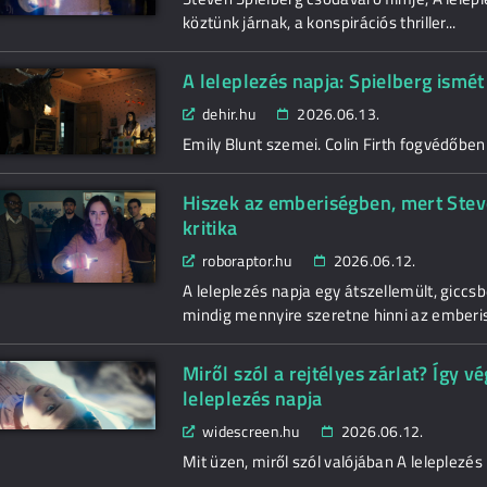
köztünk járnak, a konspirációs thriller...
A leleplezés napja: Spielberg ismé
dehir.hu
2026.06.13.
Emily Blunt szemei. Colin Firth fogvédőben.
Hiszek az emberiségben, mert Stev
kritika
roboraptor.hu
2026.06.12.
A leleplezés napja egy átszellemült, giccs
mindig mennyire szeretne hinni az emberi
Miről szól a rejtélyes zárlat? Így vé
leleplezés napja
widescreen.hu
2026.06.12.
Mit üzen, miről szól valójában A leleplezés