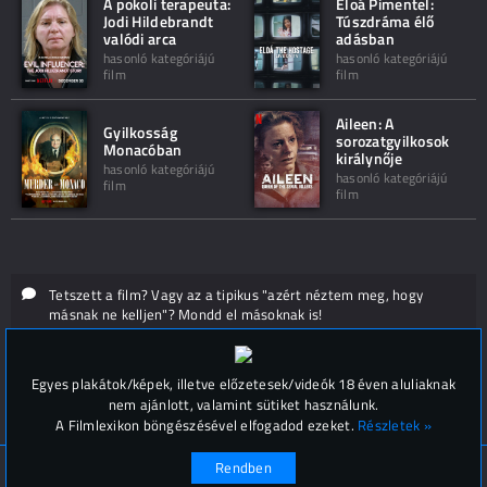
A pokoli terapeuta:
Eloá Pimentel:
Jodi Hildebrandt
Túszdráma élő
valódi arca
adásban
hasonló kategóriájú
hasonló kategóriájú
film
film
Aileen: A
Gyilkosság
sorozatgyilkosok
Monacóban
királynője
hasonló kategóriájú
hasonló kategóriájú
film
film
Tetszett a film? Vagy az a tipikus "azért néztem meg, hogy
másnak ne kelljen"? Mondd el másoknak is!
Hozzászólások (
0
)
Egyes plakátok/képek, illetve előzetesek/videók 18 éven aluliaknak
nem ajánlott, valamint sütiket használunk.
A Filmlexikon böngészésével elfogadod ezeket.
Részletek »
Rendben
© Filmlexikon 2019-2026
Kapcsolat, impresszum