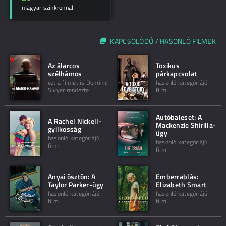
magyar szinkronnal
KAPCSOLÓDÓ / HASONLÓ FILMEK
Az álarcos
Toxikus
szélhámos
párkapcsolat
ezt a filmet is Dominic
hasonló kategóriájú
Sivyer rendezte
film
Autóbaleset: A
A Rachel Nickell-
Mackenzie Shirilla-
gyilkosság
ügy
hasonló kategóriájú
hasonló kategóriájú
film
film
Anyai ösztön: A
Emberrablás:
Taylor Parker-ügy
Elizabeth Smart
hasonló kategóriájú
hasonló kategóriájú
film
film