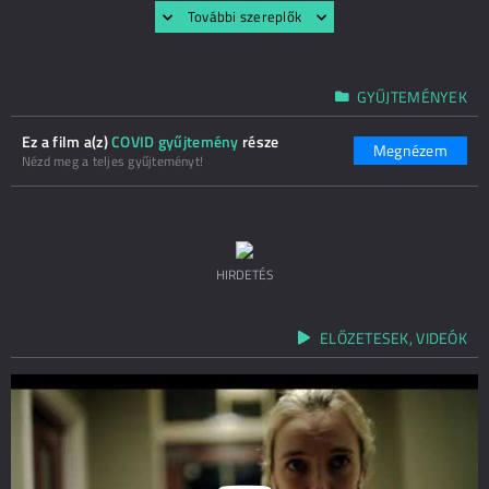
További szereplők
GYŰJTEMÉNYEK
Ez a film a(z)
COVID gyűjtemény
része
Megnézem
Nézd meg a teljes gyűjteményt!
HIRDETÉS
ELŐZETESEK, VIDEÓK