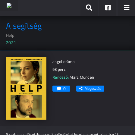
A segítség
Help
2021
angol dráma
98 perc
Rendező:
Marc Munden
0
Megosztás
Sarah egy idősotthonban ápolónőként kezd dolgozni, ahol baráti