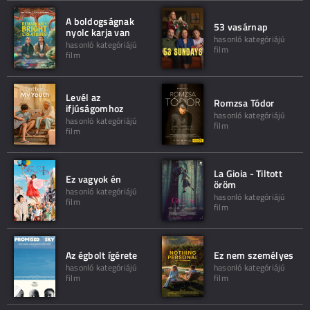
A boldogságnak
53 vasárnap
nyolc karja van
hasonló kategóriájú
hasonló kategóriájú
film
film
Levél az
Romzsa Tódor
ifjúságomhoz
hasonló kategóriájú
hasonló kategóriájú
film
film
La Gioia - Tiltott
Ez vagyok én
öröm
hasonló kategóriájú
hasonló kategóriájú
film
film
Az égbolt ígérete
Ez nem személyes
hasonló kategóriájú
hasonló kategóriájú
film
film