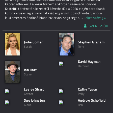
kapcsolatba kerül a korai Alzheimer-kórban szenvedő Tony-val.
Kettejük történetén keresztül követhetjük a 2020 elején berobbanó
koronavírus-világjárvány hatását egy angol idősotthonban, ahol a
lelkiismeretes ápolónő hiába hív orvosi segítséget,
...
Teljes szöveg »
SZEREPLŐK
Jodie Comer
Stephen Graham
Sarah
Tony
David Hayman
Hercules
Ian Hart
Steve
Lesley Sharp
Cathy Tyson
Gaynor
Polly
Sue Johnston
Andrew Schofield
Gloria
Bob