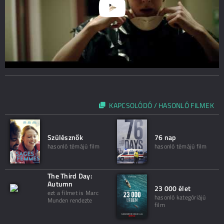
KAPCSOLÓDÓ / HASONLÓ FILMEK
Szülésznők
76 nap
hasonló témájú film
hasonló témájú film
The Third Day:
Autumn
23 000 élet
ezt a filmet is Marc
hasonló kategóriájú
Munden rendezte
film