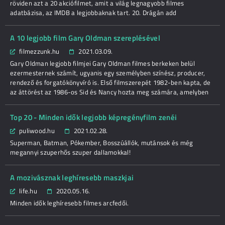
röviden azt a 20 akciófilmet, amit a világ legnagyobb filmes
adatbázisa, az IMDB a legjobbaknak tart. 20. Drágán add
A 10 legjobb film Gary Oldman szereplésével
filmezzunk.hu
2021.03.09.
Gary Oldman legjobb filmjei Gary Oldman filmes berkeken belül
ezermesternek számít, ugyanis egy személyben színész, producer,
rendező és forgatókönyvíró is. Első filmszerepét 1982-ben kapta, de
az áttörést az 1986-os Sid és Nancy hozta meg számára, amelyben
Top 20 - Minden idők legjobb képregényfilm zenéi
puliwood.hu
2021.02.28.
Superman, Batman, Pókember, Bosszúállók, mutánsok és még
megannyi szuperhős szuper dallamokkal!
A mozivásznak leghíresebb maszkjai
life.hu
2020.05.16.
Minden idők leghíresebb filmes arcfedői.