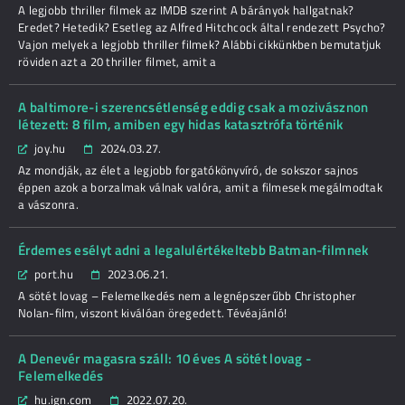
A legjobb thriller filmek az IMDB szerint A bárányok hallgatnak?
Eredet? Hetedik? Esetleg az Alfred Hitchcock által rendezett Psycho?
Vajon melyek a legjobb thriller filmek? Alábbi cikkünkben bemutatjuk
röviden azt a 20 thriller filmet, amit a
A baltimore-i szerencsétlenség eddig csak a mozivásznon
létezett: 8 film, amiben egy hidas katasztrófa történik
joy.hu
2024.03.27.
Az mondják, az élet a legjobb forgatókönyvíró, de sokszor sajnos
éppen azok a borzalmak válnak valóra, amit a filmesek megálmodtak
a vászonra.
Érdemes esélyt adni a legalulértékeltebb Batman-filmnek
port.hu
2023.06.21.
A sötét lovag – Felemelkedés nem a legnépszerűbb Christopher
Nolan-film, viszont kiválóan öregedett. Tévéajánló!
A Denevér magasra száll: 10 éves A sötét lovag -
Felemelkedés
hu.ign.com
2022.07.20.