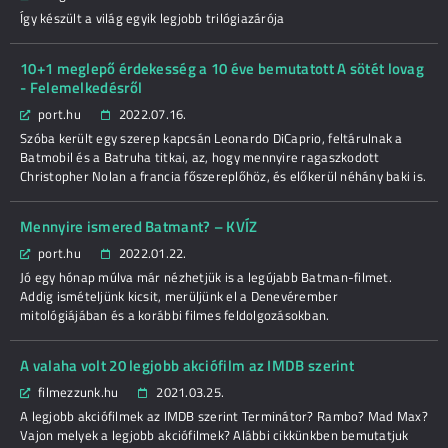
Így készült a világ egyik legjobb trilógiazárója
10+1 meglepő érdekesség a 10 éve bemutatott A sötét lovag
- Felemelkedésről
port.hu
2022.07.16.
Szóba került egy szerep kapcsán Leonardo DiCaprio, feltárulnak a
Batmobil és a Batruha titkai, az, hogy mennyire ragaszkodott
Christopher Nolan a francia főszereplőhöz, és előkerül néhány baki is.
Mennyire ismered Batmant? – KVÍZ
port.hu
2022.01.22.
Jó egy hónap múlva már nézhetjük is a legújabb Batman-filmet.
Addig ismételjünk kicsit, merüljünk el a Denevérember
mitológiájában és a korábbi filmes feldolgozásokban.
A valaha volt 20 legjobb akciófilm az IMDB szerint
filmezzunk.hu
2021.03.25.
A legjobb akciófilmek az IMDB szerint Terminátor? Rambo? Mad Max?
Vajon melyek a legjobb akciófilmek? Alábbi cikkünkben bemutatjuk