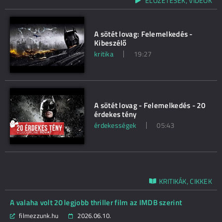
ELŐZETESEK, VIDEÓK
A sötét lovag: Felemelkedés -
Kibeszélő
kritika
19:27
A sötét lovag - Felemelkedés - 20
érdekes tény
érdekességek
05:43
KRITIKÁK, CIKKEK
A valaha volt 20 legjobb thriller film az IMDB szerint
filmezzunk.hu
2026.06.10.