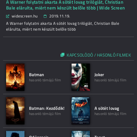
A Warner folytatni akarta A sötét lovag trilógiát, Christian
Bale elárulta, miért nem készült belőle több | Wide Screen
widescreen.hu
2019.11.19.
A Warner folytatni akarta A sötét lovag trilógiát, Christian Bale
elárulta, miért nem készült belőle több
KAPCSOLÓDÓ / HASONLÓ FILMEK
Batman
Joker
hasonló témájú film
hasonló témájú film
Batman: Kezdődik!
A sötét lovag
hasonló témájú film
hasonló témájú film