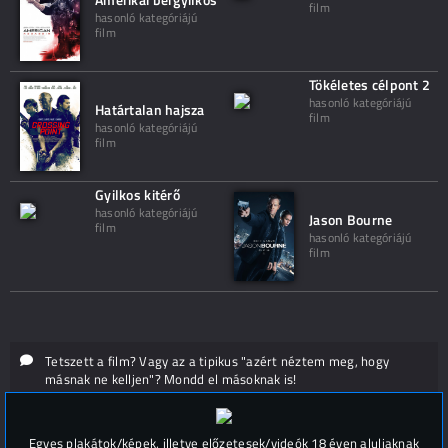
film
hasonló kategóriájú
film
Tökéletes célpont 2
hasonló kategóriájú
Határtalan hajsza
film
hasonló kategóriájú
film
Gyilkos kitérő
hasonló kategóriájú
Jason Bourne
film
hasonló kategóriájú
film
Tetszett a film? Vagy az a tipikus "azért néztem meg, hogy
másnak ne kelljen"? Mondd el másoknak is!
Hozzászólások (
0
)
Egyes plakátok/képek, illetve előzetesek/videók 18 éven aluliaknak