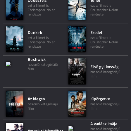
Odüsszeia
Tenet
ezt a filmet is
ezt a filmet is
Christopher Nolan
Christopher Nolan
rendezte
rendezte
Dunkirk
Eredet
ezt a filmet is
ezt a filmet is
Christopher Nolan
Christopher Nolan
rendezte
rendezte
Bushwick
hasonló kategóriájú
Első gyilkosság
film
hasonló kategóriájú
film
Az idegen
Kipörgetve
hasonló kategóriájú
hasonló kategóriájú
film
film
A vadász imája
hasonló kategóriájú
Amerikai bérgyilkos