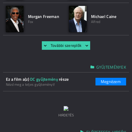
Morgan Freeman
Michael Caine
Fox
Alfred
További szereplők
GYŰJTEMÉNYEK
Ez a film a(z)
DC gyűjtemény
része
Megnézem
Nézd meg a teljes gyűjteményt!
HIRDETÉS