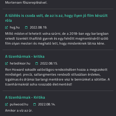
Mortensen főszereplésével.
A túlélés is csoda volt, de az is az, hogy ilyen jó film készült
róla
hvg.hu
2022.08.19.
Millió módon el lehetett volna szúrni, de a 2018-ban egy barlangban
rekedt tizenkét thaiföldi gyerek és egy felnőtt megmentéséről szóló
film olyan mesteri és megható lett, hogy mindenkinek látnia kéne.
A tizenhármak - kritika
hetediksor.hu
2022.08.15.
Ron Howard sokadik valóvilágos rendezésében hozza a megszokott
minőséget: precíz, sallangmentes rendezői stílusában érdekes,
izgalmas és drámai barlangi mentésre visz le bennünket a sötétbe. A
tizenhármaknál soha rosszabb életmentést!
A tizenhármak - Kritika
puliwood.hu
2022.08.14.
Amikor a víz az úr.