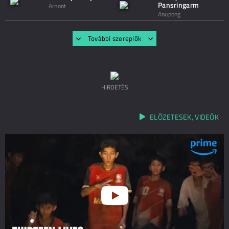
Pansringarm
Arnont
Anupong
További szereplők
HIRDETÉS
ELŐZETESEK, VIDEÓK