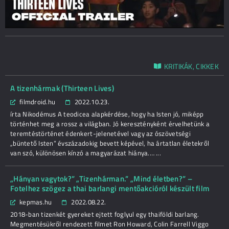
KRITIKÁK, CIKKEK
A tizenhármak (Thirteen Lives)
filmdroid.hu
2022.10.23.
írta Nikodémus A teodicea alapkérdése, hogy ha Isten jó, miképp
történhet meg a rossz a világban. Jó keresztényként érvelhetünk a
teremtéstörténet édenkert-jelenetével vagy az ószövetségi
„büntető Isten” évszázadokig bevett képével, ha ártatlan életekről
van szó, különösen kínzó a magyarázat hiánya.… ...
„Hányan vagytok?” „Tizenhárman.” „Mind életben?” –
Fotelhez szögez a thai barlangi mentőakcióról készült film
kepmas.hu
2022.08.22.
2018-ban tizenkét gyereket ejtett foglyul egy thaiföldi barlang.
Megmentésükről rendezett filmet Ron Howard, Colin Farrell Viggo