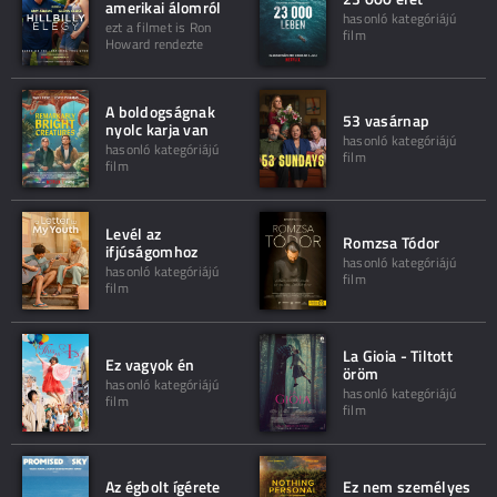
amerikai álomról
hasonló kategóriájú
ezt a filmet is Ron
film
Howard rendezte
A boldogságnak
53 vasárnap
nyolc karja van
hasonló kategóriájú
hasonló kategóriájú
film
film
Levél az
Romzsa Tódor
ifjúságomhoz
hasonló kategóriájú
hasonló kategóriájú
film
film
La Gioia - Tiltott
Ez vagyok én
öröm
hasonló kategóriájú
hasonló kategóriájú
film
film
Az égbolt ígérete
Ez nem személyes