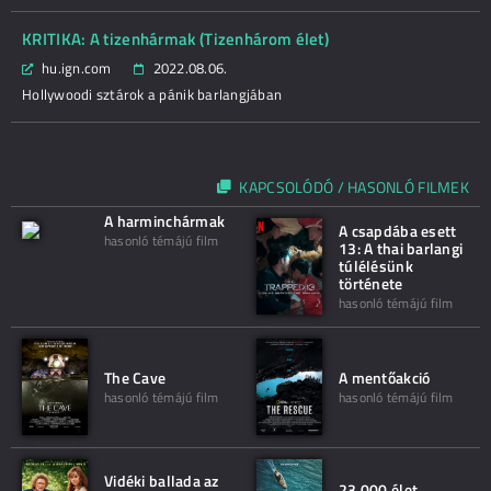
KRITIKA: A tizenhármak (Tizenhárom élet)
hu.ign.com
2022.08.06.
Hollywoodi sztárok a pánik barlangjában
KAPCSOLÓDÓ / HASONLÓ FILMEK
A harminchármak
A csapdába esett
hasonló témájú film
13: A thai barlangi
túlélésünk
története
hasonló témájú film
The Cave
A mentőakció
hasonló témájú film
hasonló témájú film
Vidéki ballada az
23 000 élet