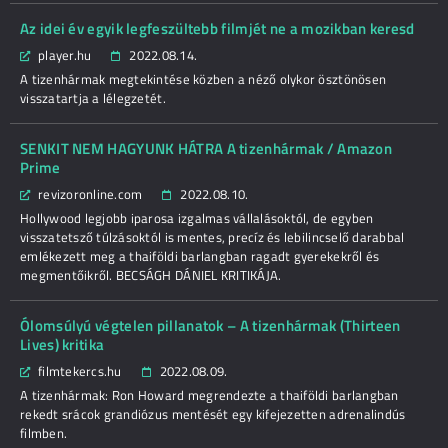
Az idei év egyik legfeszültebb filmjét ne a mozikban keresd
player.hu
2022.08.14.
A tizenhármak megtekintése közben a néző olykor ösztönösen
visszatartja a lélegzetét.
SENKIT NEM HAGYUNK HÁTRA A tizenhármak / Amazon
Prime
revizoronline.com
2022.08.10.
Hollywood legjobb iparosa izgalmas vállalásoktól, de egyben
visszatetsző túlzásoktól is mentes, precíz és lebilincselő darabbal
emlékezett meg a thaiföldi barlangban ragadt gyerekekről és
megmentőikről. BECSÁGH DÁNIEL KRITIKÁJA.
Ólomsúlyú végtelen pillanatok – A tizenhármak (Thirteen
Lives) kritika
filmtekercs.hu
2022.08.09.
A tizenhármak: Ron Howard megrendezte a thaiföldi barlangban
rekedt srácok grandiózus mentését egy kifejezetten adrenalindús
filmben.