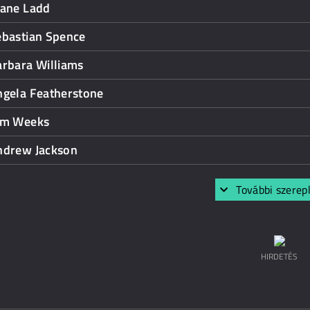
iane Ladd
ebastian Spence
arbara Williams
ngela Featherstone
im Weeks
ndrew Jackson
További szerep
HIRDETÉS