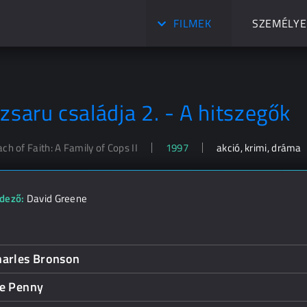
FILMEK
SZEMÉLYE
 zsaru családja 2. - A hitszegők
ch of Faith: A Family of Cops II
1997
akció, krimi, dráma
dező:
David Greene
harles Bronson
oe Penny