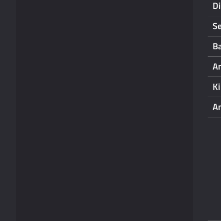
D
S
B
A
K
A