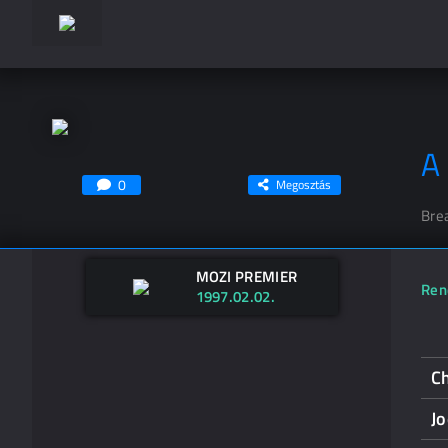
A
0
Megosztás
Brea
MOZI PREMIER
Ren
1997.02.02.
C
J