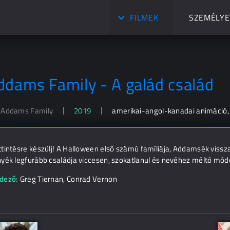
FILMEK
SZEMÉLYE
ddams Family - A galád család
 Addams Family
2019
amerikai-angol-kanadai animáció, v
ttintésre készülj! A Halloween első számú famíliája, Addamsék vissz
yék legfurább családja viccesen, szokatlanul és nevéhez méltó módon
dező:
Greg Tiernan
,
Conrad Vernon