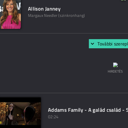
Allison Janney
Margaux Needler (szinkronhang)
További szerep
HIRDETÉS
Addams Family - A galád család - 
02:24