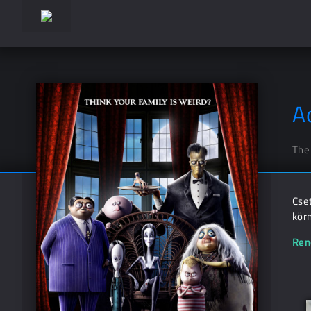
A
The
Cse
körn
Ren