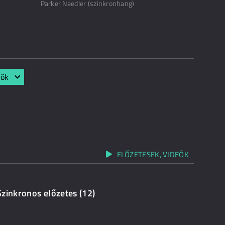
Parker Needler (szinkronhang)
lők
ELŐZETESEK, VIDEÓK
Szinkronos előzetes (12)