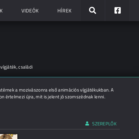
K
VIDEÓK
HÍREK
ígjáték, családi
atérnek a mozivászonra első animációs vígjátékukban. A
 értelmezi újra, mit is jelent jó szomszédnak lenni.
SZEREPLŐK