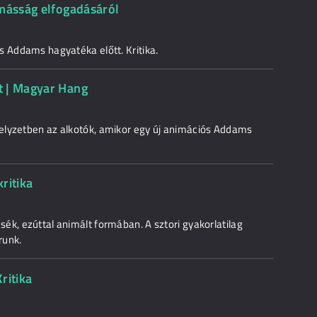
 másság elfogadásáról
s Addams hagyatéka előtt. Kritika.
t | Magyar Hang
elyzetben az alkotók, amikor egy új animációs Addams
ritika
ék, ezúttal animált formában. A sztori gyakorlatilag
írunk.
ritika