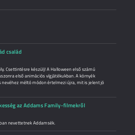
ád család
y. Csettintésre készülj! A Halloween első számú
ászonra első animációs vígjátékukban. A környék
s nevéhez méltó módon értelmezi újra, mit is jelent jó
rdekesség az Addams Family-filmekről
ióban nevettetnek Addamsék.