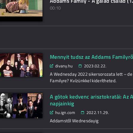
Addams Family - A galád család (12
00:10
Mennyit tudsz az Addams Familyrő
divany.hu
2023.02.22.
A Wednesday 2022 sikersorozata lett – d
Familyre? Kvízünkkel kiderítheted.
A gótok kedvenc arisztokratái: Az
napjainkig
hu.ign.com
2022.11.29.
Addamstől Wednesdayig