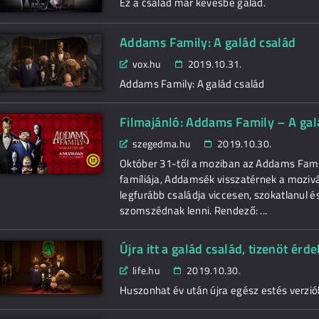
Ez a család már kevésbé galád.
Addams Family: A galád család
vox.hu
2019.10.31.
Addams Family: A galád család
Filmajánló: Addams Family – A gal
szegedma.hu
2019.10.30.
Október 31-től a moziban az Addams Famil
famíliája, Addamsék visszatérnek a moziv
legfurább családja viccesen, szokatlanul é
szomszédnak lenni. Rendező: ...
Újra itt a galád család, tizenöt é
life.hu
2019.10.30.
Huszonhat év után újra egész estés verz