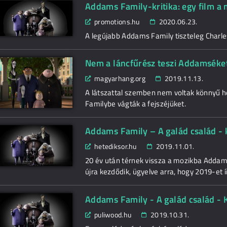
Addams Family-kritika: egy film a
promotions.hu
2020.06.23.
A legújabb Addams Family tiszteleg Charle
Nem a láncfűrész teszi Addamséke
magyarhang.org
2019.11.13.
A látszattal szemben nem voltak könnyű h
Familybe vágták a fejszéjüket.
Addams Family – A galád család - k
hetediksor.hu
2019.11.01.
20 év után térnek vissza a mozikba Addams
újra kezdődik, ügyelve arra, hogy 2019-et 
Addams Family - A galád család - K
puliwood.hu
2019.10.31.