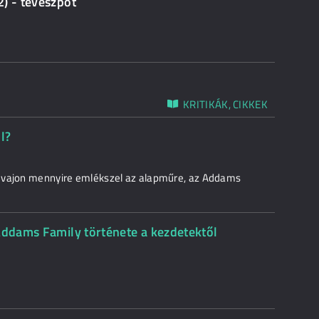
) - tévészpot
KRITIKÁK, CIKKEK
l?
e vajon mennyire emlékszel az alapműre, az Addams
 Addams Family története a kezdetektől