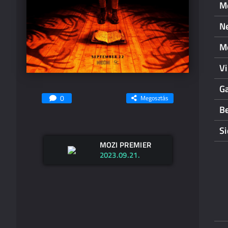
M
N
M
V
G
0
Megosztás
Be
S
MOZI PREMIER
2023.09.21.