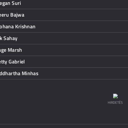
egan Suri
eeru Bajwa
ohana Krishnan
ik Sahay
age Marsh
tty Gabriel
iddhartha Minhas
HIRDETÉS