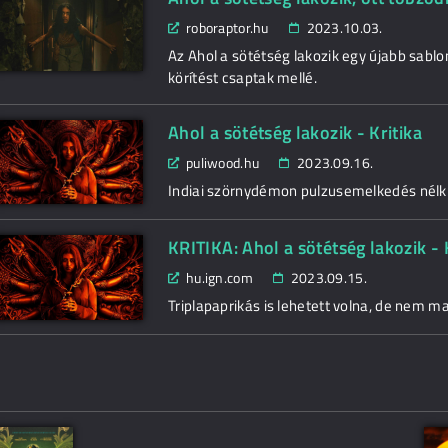
roboraptor.hu
2023.10.03.
Az Ahol a sötétség lakozik egy újabb sablon
körítést csaptak mellé.
Ahol a sötétség lakozik - Kritika
puliwood.hu
2023.09.16.
Indiai szörnydémon pulzusemelkedés nélkü
KRITIKA: Ahol a sötétség lakozik 
hu.ign.com
2023.09.15.
Triplapaprikás is lehetett volna, de nem m