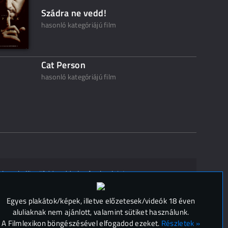
Szádra ne vedd!
hasonló kategóriájú film
Cat Person
hasonló kategóriájú film
ak ne kelljen"? Mondd el másoknak is!
 (
0
)
Egyes plakátok/képek, illetve előzetesek/videók 18 éven
aluliaknak nem ajánlott, valamint sütiket használunk.
A Filmlexikon böngészésével elfogadod ezeket.
Részletek »