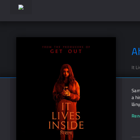
A
It L
Sami
a hi
lány
Ren