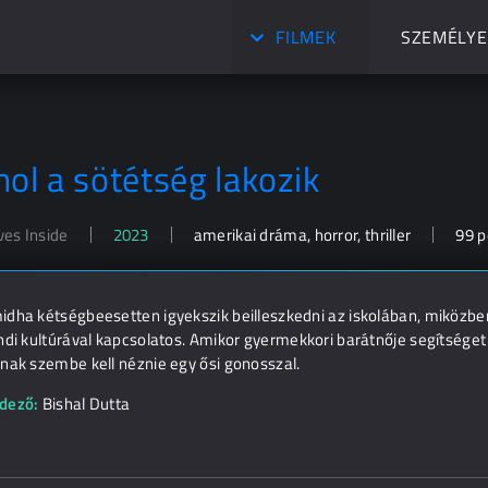
FILMEK
SZEMÉLYE
hol a sötétség lakozik
ives Inside
2023
amerikai dráma, horror, thriller
99 p
dha kétségbeesetten igyekszik beilleszkedni az iskolában, miközben
ndi kultúrával kapcsolatos. Amikor gyermekkori barátnője segítséget k
nak szembe kell néznie egy ősi gonosszal.
dező:
Bishal Dutta