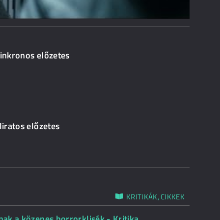
zinkronos előzetes
liratos előzetes
KRITIKÁK, CIKKEK
nak a közepes horrorklisék - Kritika