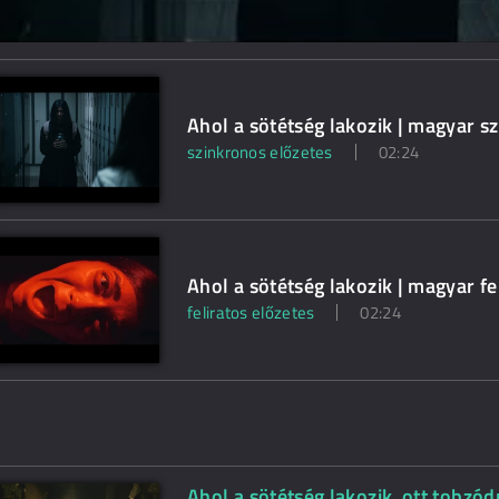
Ahol a sötétség lakozik | magyar s
szinkronos előzetes
02:24
Ahol a sötétség lakozik | magyar fe
feliratos előzetes
02:24
Ahol a sötétség lakozik, ott tobzód