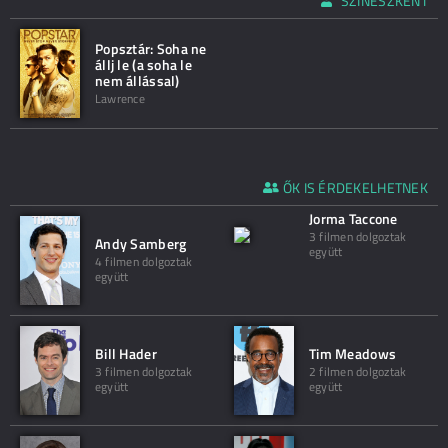
SZÍNÉSZKÉNT
Popsztár: Soha ne
állj le (a soha le
nem állással)
Lawrence
ŐK IS ÉRDEKELHETNEK
Jorma Taccone
3 filmen dolgoztak
Andy Samberg
együtt
4 filmen dolgoztak
együtt
Bill Hader
Tim Meadows
3 filmen dolgoztak
2 filmen dolgoztak
együtt
együtt