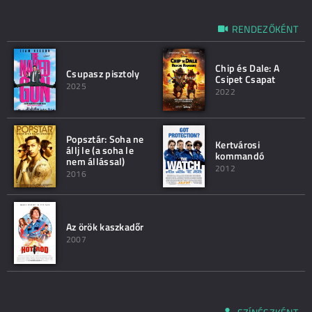
RENDEZŐKÉNT
Chip és Dale: A
Csupasz pisztoly
Csipet Csapat
2025
2022
Popsztár: Soha ne
Kertvárosi
állj le (a soha le
kommandó
nem állással)
2012
2016
Az örök kaszkadőr
2007