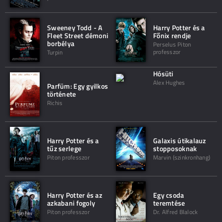
Sweeney Todd - A
Harry Potter és a
Fleet Street démoni
Főnix rendje
borbélya
Perselus Piton
professzor
Turpin
Hósüti
Alex Hughes
Parfüm: Egy gyilkos
története
Richis
Harry Potter és a
Galaxis útikalauz
tűz serlege
stopposoknak
Piton professzor
Marvin (szinkronhang)
Harry Potter és az
Egy csoda
azkabani fogoly
teremtése
Piton professzor
Dr. Alfred Blalock