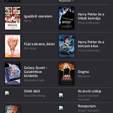
Harry Potter és a
Igazából szerelem
titkok kamrája
Harry
Piton professzor
Harry Potter és a
Fújd szárazra, édes!
bölcsek köve
Phil Allen
Piton professzor
Galaxy Quest -
Galaktitkos
Dogma
küldetés
Metatron
Alexander Dane
Sötét öböl
Az áruló csókja
David Weinberg
David Friedman
nyomozó
Raszputyin
Grigori Rasputin