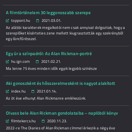
A filmtörténelem 30 leggonoszabb szerepe
toppont.hu
2021.03.01.
Az alábbi karakterek megalkotói nem csak annyival dolgoztak, hogy a
szereplőket kísérteties zene mellett kiugrasztották egy szekrényből
egy láncfűrésszel.
Egy úr a színpadról: Az Alan Rickman-portré
hu.ign.com
2021.02.21.
Ma lenne 75 éves minden idők egyik legjobb színésze
Aki gonoszként és hősszerelmesként is nagyot alakított
index.hu
2021.01.14.
Az öt éve elhunyt Alan Rickmanre emlékezünk.
Olvass bele Alan Rickman gondolataiba – naplóból könyv
filmtekercs.hu
2020.11.23.
2022-re The Diaries of Alan Rickman címmel érkezik a négy éve