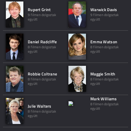
Rupert Grint
Warwick Davis
9 filmen dolgoztak
9 filmen dolgoztak
együtt
együtt
Daniel Radcliffe
Emma Watson
8 filmen dolgoztak
8 filmen dolgoztak
együtt
együtt
Robbie Coltrane
Maggie Smith
8 filmen dolgoztak
8 filmen dolgoztak
együtt
együtt
Mark Williams
8 filmen dolgoztak
Julie Walters
együtt
8 filmen dolgoztak
együtt