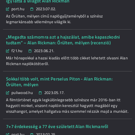
így látta a világot Alan Rickman
port.hu
2023.07.02.
Az Őrülten, mélyen című naplógyűjteményből a színész
legmarkánsabb véleménye világlik ki.
„Megadta számomra azt a hajszálat, amibe kapaszkodni
tudtam” – Alan Rickman: Őrülten, mélyen (recenzió)
f21.hu
2023.06.21.
Már hónapokkal a hazai kiadás előtt több cikket lehetett olvasni Alan
Rickman naplókötéteről.
Sokkal több volt, mint Perselus Piton - Alan Rickman:
Őrülten, mélyen
puliwood.hu
2023.05.17.
A filmtörténet egyik legkülönlegesebb színésze már 2016-ban itt
hagyott minket, viszont naplóin keresztül hagyott magából egy
visszhangot, amelyet hallgatva más szemmel nézzük majd a munkáit.
7+7 érdekesség a 77 éve született Alan Rickmanről
port.hu
2023.02.25.