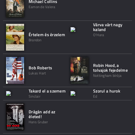
Michael Collins
Eamon de Valera
Várva várt nagy
kaland
Értelem és érzelem
O'Hara
Brandon
Robin Hood, a
Bob Roberts
tolvajok fejedelme
Lukas Hart
Nottingham bírója
Takard el a szemem
Szorul a hurok
Sinclair
Ed
Drágán add az
életed!
Hans Gruber