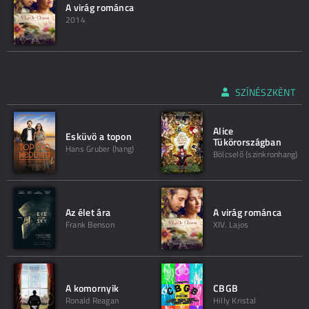
A virág románca
2014
SZÍNÉSZKÉNT
Alice
Esküvö a topon
Tükörországban
Hans Gruber (hang)
Bölcselő (szinkronhang)
Az élet ára
A virág románca
Frank Benson
XIV. Lajos
A komornyik
CBGB
Ronald Reagan
Hilly Kristal