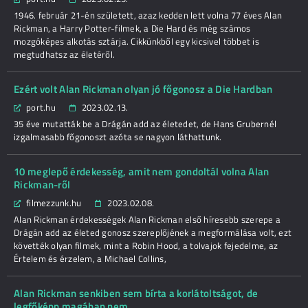
1946. február 21-én született, azaz kedden lett volna 77 éves Alan
Rickman, a Harry Potter-filmek, a Die Hard és még számos
mozgóképes alkotás sztárja. Cikkünkből egy kicsivel többet is
megtudhatsz az életéről.
Ezért volt Alan Rickman olyan jó főgonosz a Die Hardban
port.hu
2023.02.13.
35 éve mutatták be a Drágán add az életedet, de Hans Grubernél
izgalmasabb főgonoszt azóta se nagyon láthattunk.
10 meglepő érdekesség, amit nem gondoltál volna Alan
Rickman-ről
filmezzunk.hu
2023.02.08.
Alan Rickman érdekességek Alan Rickman első híresebb szerepe a
Drágán add az életed gonosz szereplőjének a megformálása volt, ezt
követték olyan filmek, mint a Robin Hood, a tolvajok fejedelme, az
Értelem és érzelem, a Michael Collins,
Alan Rickman senkiben sem bírta a korlátoltságot, de
legfőképp magában nem