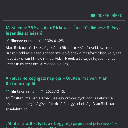
CIKKEK, HÍREK
Most lenne 78 éves Alan Rickman – Íme 10 elképesztő tény a
legendás színészről
filmezzunk.hu
2024.01.25.
Alan Rickman érdekességek Alan Rickman első híresebb szerepe a
Drágán add az életed gonosz szereplőjének a megformálása volt, ezt
követték olyan filmek, mint a Robin Hood, a tolvajok fejedelme, az
Értelem és érzelem, a Michael Collins,
A Félvér Herceg igazi naplója – Őrülten, mélyen: Alan
Rickman naplói
filmtekercs.hu
2023.10.15.
Az Őrülten, mélyen alámerülés egy örökké gyötrődő, az életen a
szarkazmus segítségével átevickélő nagy tehetség, Alan Rickman
gondolataiba.
„Mint a fáradt kutyák, akik egy régi papuccsal játszanak” –