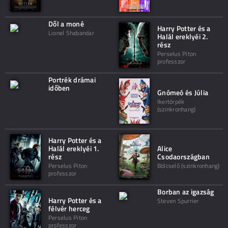
Dől a moné
Harry Potter és a
Lionel Shabandar
Halál ereklyéi 2.
rész
Perselus Piton
professzor
Portrék drámai
időben
Gnómeó és Júlia
Ikertörpék
(szinkronhang)
Harry Potter és a
Halál ereklyéi 1.
Alice
rész
Csodaországban
Perselus Piton
Bölcselő (szinkronhang)
professzor
Borban az igazság
Harry Potter és a
Steven Spurrier
félvér herceg
Perselus Piton
professzor