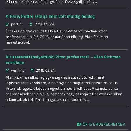
elhunyt színész naplóbejegyzéseit összegyűjtő könyv.
A Harry Potter sztárja nem volt mindig boldog
port.hu
2018.05.29.
Érdekes dolgok kerültek elő a Harry Potter-filmekben Piton
professzort alakító, 2016 januárjában elhunyt Alan Rickman
hagyatékából.
Kit szeretett (helyettünk) Piton professzor? – Alan Rickman
emlékére
wmn.hu
2018.02.21.
Alan Rickman alkatilag ugyanúgy hosszútávfutó volt, mint
legismertebb karaktere, a boldogtalan mágiaprofesszor Perselus
Piton, aki egész életében egyetlen nőért volt oda. A színész sorsa
szerencsésebben alakult, nemcsak hogy összejött tinédzserkorában
a lánnyal, akit kinézett magának, de utána le is ...
ŐK IS ÉRDEKELHETNEK