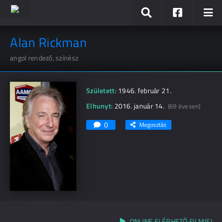
Alan Rickman
angol rendező, színész
Született:
1946. február 21.
Elhunyt:
2016. január 14.
(69 évesen)
0
Megosztás
ONLINE ELÉRHETŐ FILMJEI