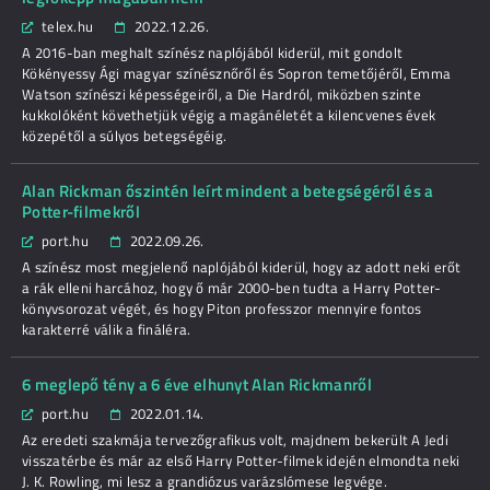
telex.hu
2022.12.26.
A 2016-ban meghalt színész naplójából kiderül, mit gondolt
Kökényessy Ági magyar színésznőről és Sopron temetőjéről, Emma
Watson színészi képességeiről, a Die Hardról, miközben szinte
kukkolóként követhetjük végig a magánéletét a kilencvenes évek
közepétől a súlyos betegségéig.
Alan Rickman őszintén leírt mindent a betegségéről és a
Potter-filmekről
port.hu
2022.09.26.
A színész most megjelenő naplójából kiderül, hogy az adott neki erőt
a rák elleni harcához, hogy ő már 2000-ben tudta a Harry Potter-
könyvsorozat végét, és hogy Piton professzor mennyire fontos
karakterré válik a fináléra.
6 meglepő tény a 6 éve elhunyt Alan Rickmanről
port.hu
2022.01.14.
Az eredeti szakmája tervezőgrafikus volt, majdnem bekerült A Jedi
visszatérbe és már az első Harry Potter-filmek idején elmondta neki
J. K. Rowling, mi lesz a grandiózus varázslómese legvége.