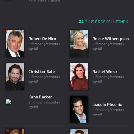
Peter Vanlaningham
ŐK IS ÉRDEKELHETNEK
Robert De Niro
Reese Witherspoon
3 filmben játszottak
2 filmben játszottak
együtt
együtt
Christian Bale
Rachel Weisz
2 filmben játszottak
2 filmben játszottak
együtt
együtt
Kuno Becker
2 filmben játszottak
Joaquin Phoenix
együtt
2 filmben játszottak
együtt