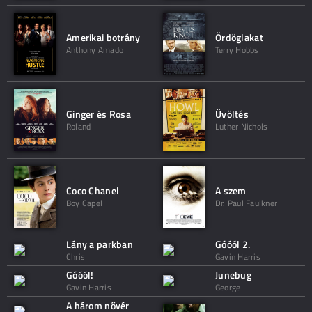
Amerikai botrány
Ördöglakat
Anthony Amado
Terry Hobbs
Ginger és Rosa
Üvöltés
Roland
Luther Nichols
Coco Chanel
A szem
Boy Capel
Dr. Paul Faulkner
Lány a parkban
Góóól 2.
Chris
Gavin Harris
Góóól!
Junebug
Gavin Harris
George
A három nővér