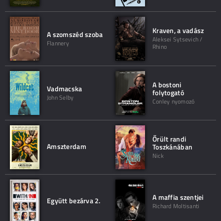
Kraven, a vadász
A szomszéd szoba
Aleksei Sytsevich /
Flannery
Rhino
A bostoni
Vadmacska
folytogató
John Selby
Conley nyomozó
Őrült randi
Amszterdam
Toszkánában
Nick
A maffia szentjei
Együtt bezárva 2.
Richard Moltisanti