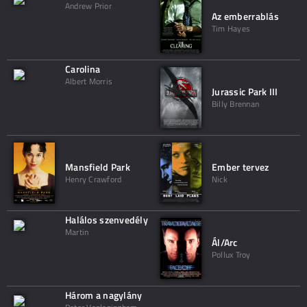
Andrew Prior
Az emberrablás
Tim Hayes
Carolina
Albert Morris
Jurassic Park III
Billy Brennan
Mansfield Park
Ember tervez
Henry Crawford
Nick
Halálos szenvedély
Martin
Ál/Arc
Pollux Troy
Három a nagylány