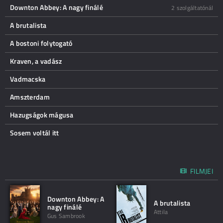
Downton Abbey: A nagy finálé
2 szolgáltatónál
A brutalista
A bostoni folytogató
Kraven, a vadász
Vadmacska
Amszterdam
Hazugságok mágusa
Sosem voltál itt
FILMJEI
Downton Abbey: A
A brutalista
nagy finálé
Attila
Gus Sambrook