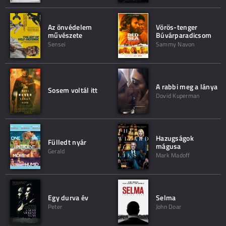
Az önvédelem
Vörös-tenger
művészete
Búvárparadicsom
Sensei
Sammy Navon
A rabbi meg a lánya
Sosem voltál itt
Dovid Kuperman
Hazugságok
Fülledt nyár
mágusa
Gerald
Mark Madoff
Egy durva év
Selma
Peter
John Doar