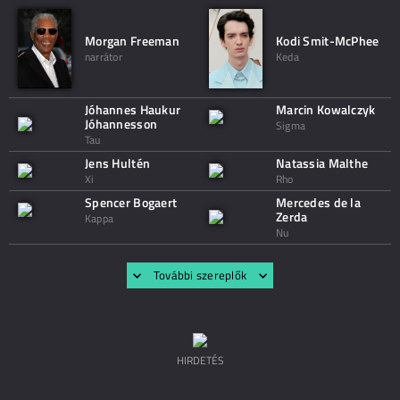
Morgan Freeman
Kodi Smit-McPhee
narrátor
Keda
Jóhannes Haukur
Marcin Kowalczyk
Jóhannesson
Sigma
Tau
Jens Hultén
Natassia Malthe
Xi
Rho
Spencer Bogaert
Mercedes de la
Zerda
Kappa
Nu
További szereplők
HIRDETÉS