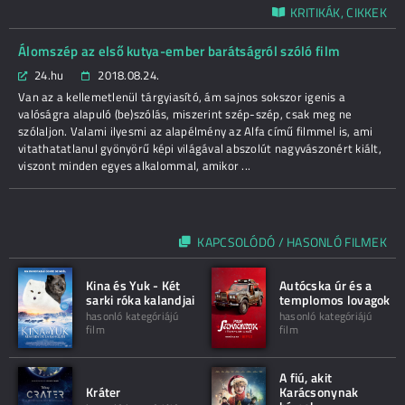
KRITIKÁK, CIKKEK
Álomszép az első kutya-ember barátságról szóló film
24.hu
2018.08.24.
Van az a kellemetlenül tárgyiasító, ám sajnos sokszor igenis a
valóságra alapuló (be)szólás, miszerint szép-szép, csak meg ne
szólaljon. Valami ilyesmi az alapélmény az Alfa című filmmel is, ami
vitathatatlanul gyönyörű képi világával abszolút nagyvászonért kiált,
viszont minden egyes alkalommal, amikor ...
KAPCSOLÓDÓ / HASONLÓ FILMEK
Kina és Yuk - Két
Autócska úr és a
sarki róka kalandjai
templomos lovagok
hasonló kategóriájú
hasonló kategóriájú
film
film
A fiú, akit
Kráter
Karácsonynak