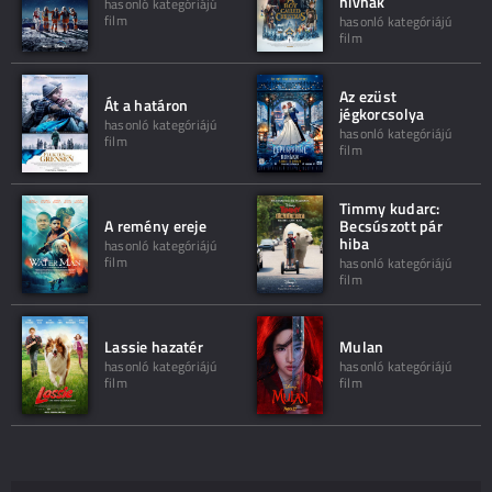
hívnak
hasonló kategóriájú
film
hasonló kategóriájú
film
Az ezüst
Át a határon
jégkorcsolya
hasonló kategóriájú
hasonló kategóriájú
film
film
Timmy kudarc:
A remény ereje
Becsúszott pár
hiba
hasonló kategóriájú
film
hasonló kategóriájú
film
Lassie hazatér
Mulan
hasonló kategóriájú
hasonló kategóriájú
film
film