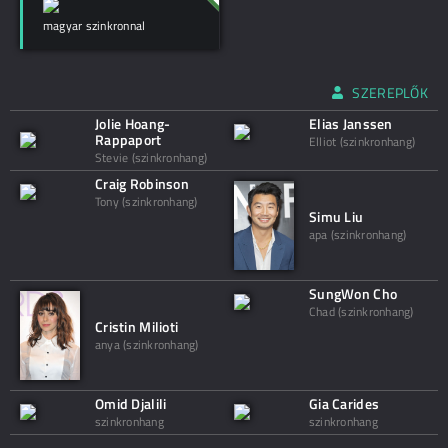
magyar szinkronnal
SZEREPLŐK
Jolie Hoang-
Elias Janssen
Rappaport
Elliot (szinkronhang)
Stevie (szinkronhang)
Craig Robinson
Tony (szinkronhang)
Simu Liu
apa (szinkronhang)
SungWon Cho
Chad (szinkronhang)
Cristin Milioti
anya (szinkronhang)
Omid Djalili
Gia Carides
szinkronhang
szinkronhang