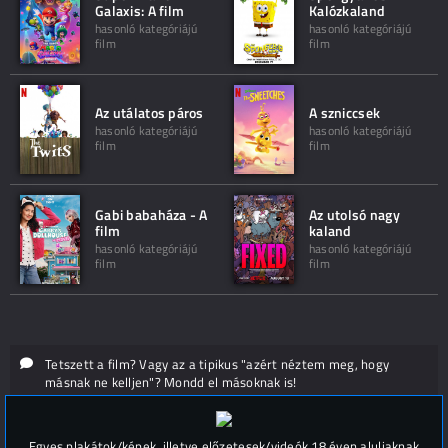
Galaxis: A film
Kalózkaland
hasonló kategóriájú
hasonló kategóriájú
film
film
Az utálatos páros
A szniccsek
hasonló kategóriájú
hasonló kategóriájú
film
film
Gabi babaháza - A
Az utolsó nagy
film
kaland
hasonló kategóriájú
hasonló kategóriájú
film
film
Tetszett a film? Vagy az a tipikus "azért néztem meg, hogy
másnak ne kelljen"? Mondd el másoknak is!
Hozzászólások (
0
)
Egyes plakátok/képek, illetve előzetesek/videók 18 éven aluliaknak