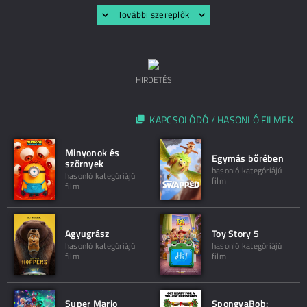
További szereplők
HIRDETÉS
KAPCSOLÓDÓ / HASONLÓ FILMEK
Minyonok és
Egymás bőrében
szörnyek
hasonló kategóriájú
hasonló kategóriájú
film
film
Agyugrász
Toy Story 5
hasonló kategóriájú
hasonló kategóriájú
film
film
Super Mario
SpongyaBob: