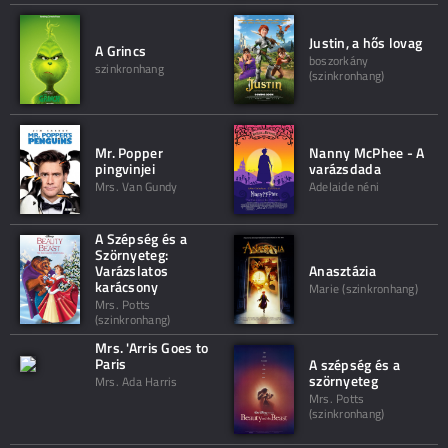
Justin, a hős lovag
A Grincs
boszorkány
szinkronhang
(szinkronhang)
Mr. Popper
Nanny McPhee - A
pingvinjei
varázsdada
Mrs. Van Gundy
Adelaide néni
A Szépség és a
Szörnyeteg:
Varázslatos
Anasztázia
karácsony
Marie (szinkronhang)
Mrs. Potts
(szinkronhang)
Mrs. 'Arris Goes to
Paris
A szépség és a
szörnyeteg
Mrs. Ada Harris
Mrs. Potts
(szinkronhang)