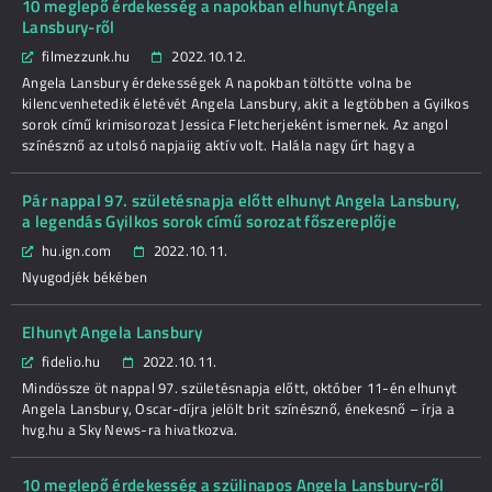
10 meglepő érdekesség a napokban elhunyt Angela
Lansbury-ről
filmezzunk.hu
2022.10.12.
Angela Lansbury érdekességek A napokban töltötte volna be
kilencvenhetedik életévét Angela Lansbury, akit a legtöbben a Gyilkos
sorok című krimisorozat Jessica Fletcherjeként ismernek. Az angol
színésznő az utolsó napjaiig aktív volt. Halála nagy űrt hagy a
Pár nappal 97. születésnapja előtt elhunyt Angela Lansbury,
a legendás Gyilkos sorok című sorozat főszereplője
hu.ign.com
2022.10.11.
Nyugodjék békében
Elhunyt Angela Lansbury
fidelio.hu
2022.10.11.
Mindössze öt nappal 97. születésnapja előtt, október 11-én elhunyt
Angela Lansbury, Oscar-díjra jelölt brit színésznő, énekesnő – írja a
hvg.hu a Sky News-ra hivatkozva.
10 meglepő érdekesség a szülinapos Angela Lansbury-ről