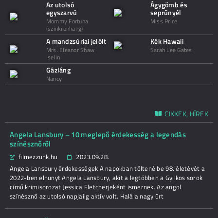
Az utolsó
Ágygömb és
egyszarvú
seprűnyél
Mommy Fortuna
Miss Price
(szinkronhang)
A mandzsúriai jelölt
Kék Hawaii
Mrs. Eleanor Shaw
Sarah Lee Gates
Iselin
Gázláng
Nancy
CIKKEK, HÍREK
Angela Lansbury – 10 meglepő érdekesség a legendás
színésznőről
filmezzunk.hu
2023.09.28.
Angela Lansbury érdekességek A napokban töltené be 98. életévét a
2022-ben elhunyt Angela Lansbury, akit a legtöbben a Gyilkos sorok
című krimisorozat Jessica Fletcherjeként ismernek. Az angol
színésznő az utolsó napjaiig aktív volt. Halála nagy űrt