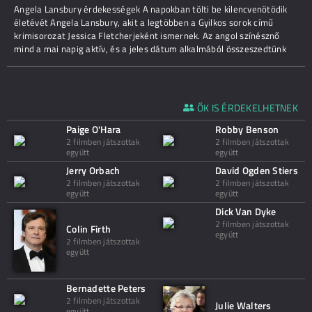
Angela Lansbury érdekességek A napokban tölti be kilencvenötödik
életévét Angela Lansbury, akit a legtöbben a Gyilkos sorok című
krimisorozat Jessica Fletcherjeként ismernek. Az angol színésznő
mind a mai napig aktív, és a jeles dátum alkalmából összeszedtünk
ŐK IS ÉRDEKELHETNEK
Paige O'Hara
Robby Benson
2 filmben játszottak
2 filmben játszottak
együtt
együtt
Jerry Orbach
David Ogden Stiers
2 filmben játszottak
2 filmben játszottak
együtt
együtt
Dick Van Dyke
2 filmben játszottak
Colin Firth
együtt
2 filmben játszottak
együtt
Bernadette Peters
2 filmben játszottak
Julie Walters
együtt