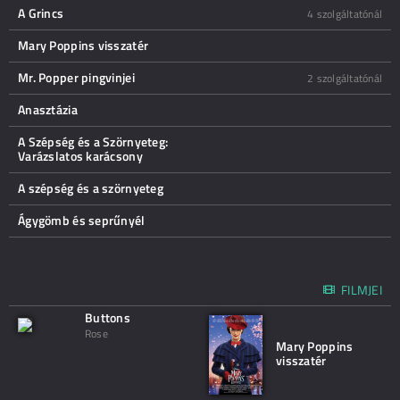
A Grincs
4 szolgáltatónál
Mary Poppins visszatér
Mr. Popper pingvinjei
2 szolgáltatónál
Anasztázia
A Szépség és a Szörnyeteg:
Varázslatos karácsony
A szépség és a szörnyeteg
Ágygömb és seprűnyél
FILMJEI
Buttons
Rose
Mary Poppins
visszatér