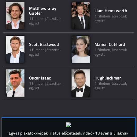
Matthew Gray
Liam Hemsworth
Gubler
1 filmben játszottak
1 filmben játszottak
együtt
együtt
Scott Eastwood
Marion Cotillard
1 filmben játszottak
1 filmben játszottak
együtt
együtt
Oscar Isaac
Hugh Jackman
1 filmben játszottak
1 filmben játszottak
együtt
együtt
Hozzászólások (
0
)
Egyes plakátok/képek, illetve előzetesek/videók 18 éven aluliaknak