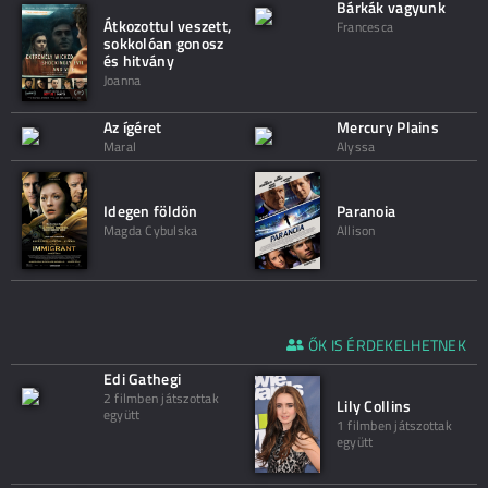
Bárkák vagyunk
Átkozottul veszett,
Francesca
sokkolóan gonosz
és hitvány
Joanna
Az ígéret
Mercury Plains
Maral
Alyssa
Idegen földön
Paranoia
Magda Cybulska
Allison
ŐK IS ÉRDEKELHETNEK
Edi Gathegi
2 filmben játszottak
Lily Collins
együtt
1 filmben játszottak
együtt