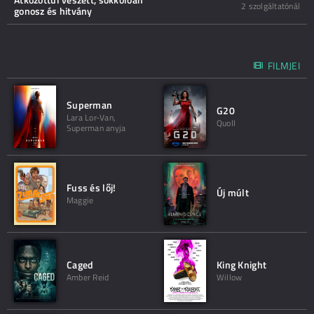
2 szolgáltatónál
gonosz és hitvány
FILMJEI
Superman
G20
Lara Lor-Van,
Quoll
Superman anyja
Fuss és lőj!
Új múlt
Maggie
Caged
King Knight
Amber Reid
Willow