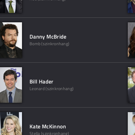
Danny McBride
Bomb (szinkronhang)
Bill Hader
Leonard (szinkronhang)
Kate McKinnon
Stella (szinkronhang)