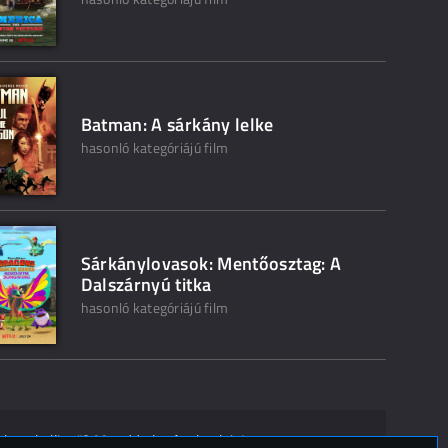
Batman: A sárkány lelke
hasonló kategóriájú film
Sárkánylovasok: Mentőosztag: A
Dalszárnyú titka
hasonló kategóriájú film
ak ne kelljen"? Mondd el másoknak is!