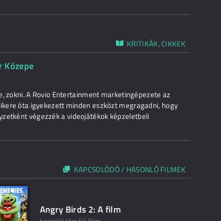
KRITIKÁK, CIKKEK
or Közepe
ive, zokni. A Rovio Entertainment marketingépezete az
sikere óta igyekezett minden eszközt megragadni, hogy
yzetként végezzék a videojátékok képzeletbeli
KAPCSOLÓDÓ / HASONLÓ FILMEK
Angry Birds 2: A film
hasonló témájú film