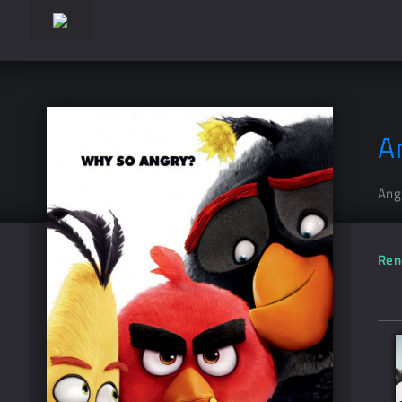
A
Ang
Ren