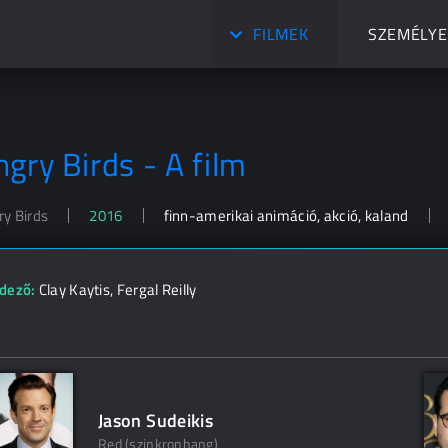
FILMEK
SZEMÉLYE
ngry Birds - A film
ry Birds
2016
finn-amerikai animáció, akció, kaland
dező:
Clay Kaytis
,
Fergal Reilly
Jason Sudeikis
Red (szinkronhang)