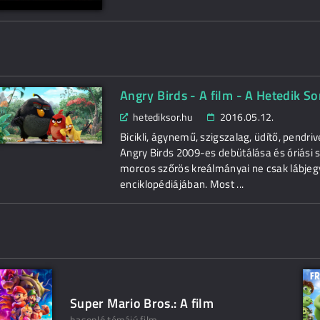
Angry Birds - A film - A Hetedik S
hetediksor.hu
2016.05.12.
Bicikli, ágynemű, szigszalag, üdítő, pendr
Angry Birds 2009-es debütálása és óriási 
morcos szőrös kreálmányai ne csak lábjeg
enciklopédiájában. Most ...
Super Mario Bros.: A film
hasonló témájú film