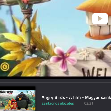
Angry Birds - A film - Magyar szin
szinkronos előzetes
02:21