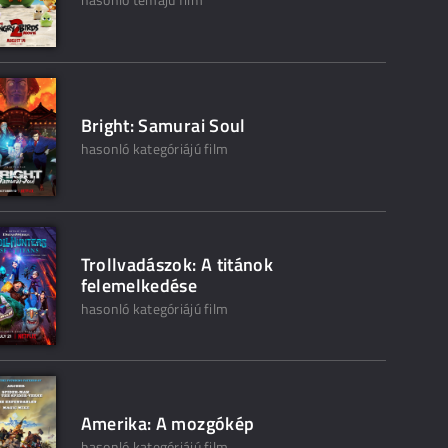
Bright: Samurai Soul
hasonló kategóriájú film
Trollvadászok: A titánok
felemelkedése
hasonló kategóriájú film
Amerika: A mozgókép
hasonló kategóriájú film