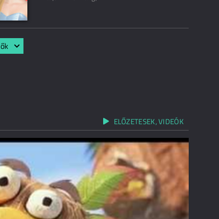
lők
ELŐZETESEK, VIDEÓK