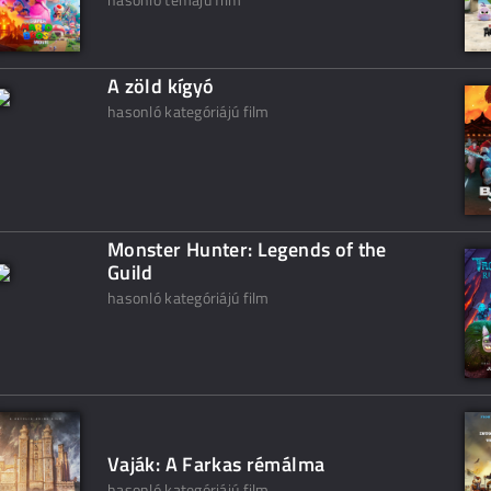
A zöld kígyó
hasonló kategóriájú film
Monster Hunter: Legends of the
Guild
hasonló kategóriájú film
Vaják: A Farkas rémálma
hasonló kategóriájú film