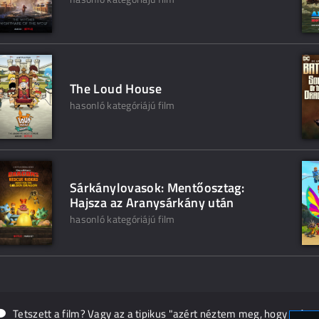
The Loud House
hasonló kategóriájú film
Sárkánylovasok: Mentőosztag:
Hajsza az Aranysárkány után
hasonló kategóriájú film
Tetszett a film? Vagy az a tipikus "azért néztem meg, hogy másn