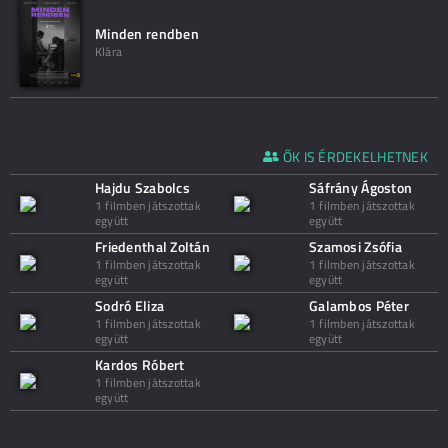
Minden rendben
Klára
ŐK IS ÉRDEKELHETNEK
Hajdu Szabolcs
Sáfrány Ágoston
1 filmben játszottak
1 filmben játszottak
együtt
együtt
Friedenthal Zoltán
Szamosi Zsófia
1 filmben játszottak
1 filmben játszottak
együtt
együtt
Sodró Eliza
Galambos Péter
1 filmben játszottak
1 filmben játszottak
együtt
együtt
Kardos Róbert
1 filmben játszottak
együtt