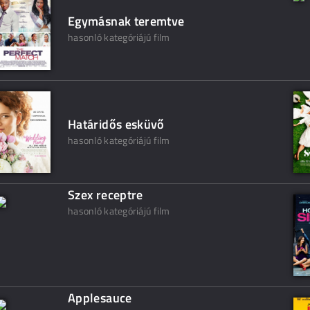
Egymásnak teremtve
hasonló kategóriájú film
Határidős esküvő
hasonló kategóriájú film
Szex receptre
hasonló kategóriájú film
Applesauce