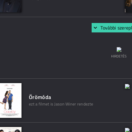
További szerep
HIRDETÉS
Örömóda
ezt a filmet is Jason Winer rendezte