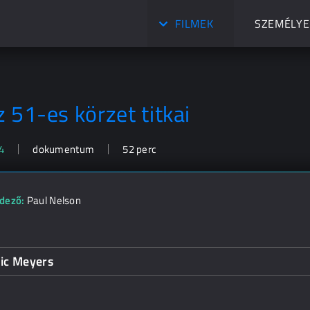
FILMEK
SZEMÉLYE
z 51-es körzet titkai
4
dokumentum
52 perc
dező:
Paul Nelson
ric Meyers