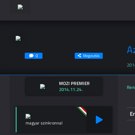
A
0
Megosztás
201
MOZI PREMIER
Ren
2014.11.24.
E
magyar szinkronnal