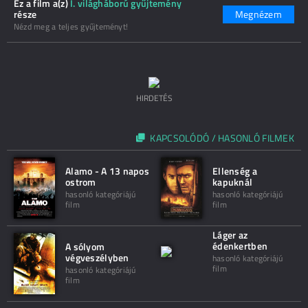
Ez a film a(z)
I. világháború gyűjtemény
része
Megnézem
Nézd meg a teljes gyűjteményt!
HIRDETÉS
KAPCSOLÓDÓ / HASONLÓ FILMEK
Alamo - A 13 napos
Ellenség a
ostrom
kapuknál
hasonló kategóriájú
hasonló kategóriájú
film
film
Láger az
édenkertben
A sólyom
végveszélyben
hasonló kategóriájú
film
hasonló kategóriájú
film