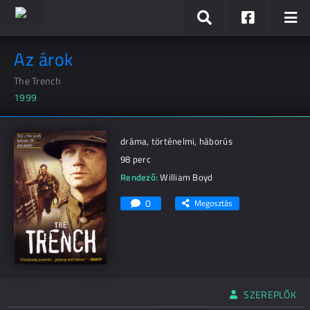
Az árok
The Trench
1999
dráma, történelmi, háborús
98 perc
Rendező:
William Boyd
0
Megosztás
SZEREPLŐK