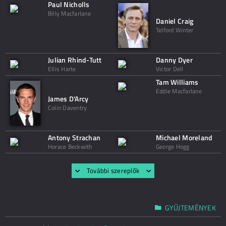
Paul Nicholls
Billy Macfarlane
Daniel Craig
Telford Winter
Julian Rhind-Tutt
Danny Dyer
Ellis Harte
Victor Dell
Tam Williams
Eddie Macfarlane
James D'Arcy
Colin Daventry
Antony Strachan
Michael Moreland
Horace Beckwith
George Hogg
További szereplők
GYŰJTEMÉNYEK