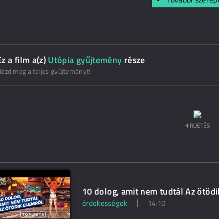
Ez a film a(z)
Utópia gyűjtemény
része
ézd meg a teljes gyűjteményt!
HIRDETÉS
10 dolog, amit nem tudtál Az ötödi
érdekességek
14:10