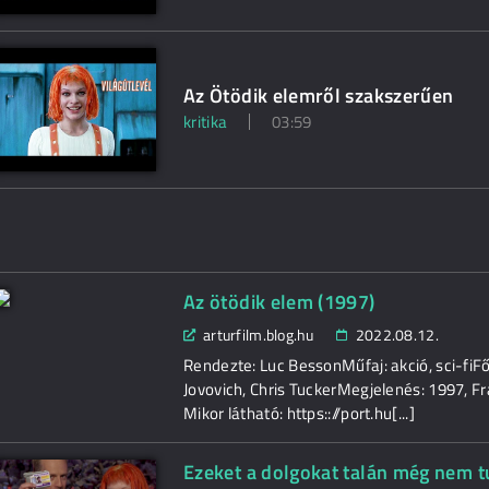
Az Ötödik elemről szakszerűen
kritika
03:59
Az ötödik elem (1997)
arturfilm.blog.hu
2022.08.12.
Rendezte: Luc BessonMűfaj: akció, sci-fiFő
Jovovich, Chris TuckerMegjelenés: 1997, Fr
Mikor látható: https:://port.hu[...]
Ezeket a dolgokat talán még nem t