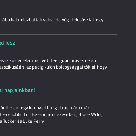
ovább kalandozhattak volna, de végül elcsúsztak egy
d lesz
asszikus értelemben vett feel good movie, de én
szikusáért, az pedig külön boldogsággal tölt el, hogy
ai napjainkban!
 ötödik elem egy könnyed hangulatú, mára már
-fi-akciófilm Luc Besson rendezésében, Bruce Willis,
is Tucker és Luke Perry