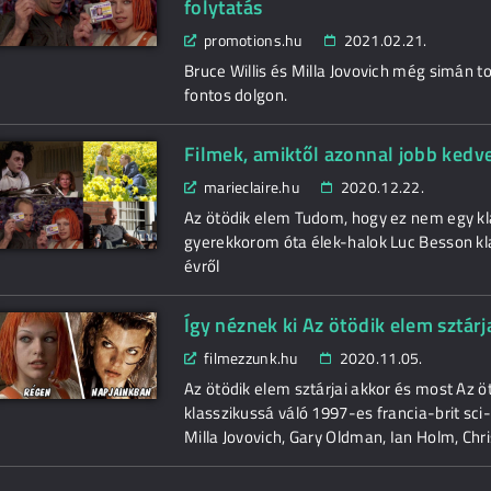
folytatás
promotions.hu
2021.02.21.
Bruce Willis és Milla Jovovich még simán t
fontos dolgon.
Filmek, amiktől azonnal jobb kedve
marieclaire.hu
2020.12.22.
Az ötödik elem Tudom, hogy ez nem egy kl
gyerekkorom óta élek-halok Luc Besson klas
évről
Így néznek ki Az ötödik elem sztárj
filmezzunk.hu
2020.11.05.
Az ötödik elem sztárjai akkor és most Az
klasszikussá váló 1997-es francia-brit sci
Milla Jovovich, Gary Oldman, Ian Holm, Chr