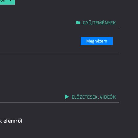
GYŰJTEMÉNYEK
Megnézem
ELŐZETESEK, VIDEÓK
k elemről