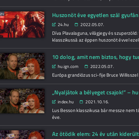
Huszonöt éve egyetlen szál gyufán
24.hu
2022.05.07.
Díva Plavalaguna, világjegy és szuperzöld:
klasszikussá az éppen huszonöt évvel ezelő
10 dolog, amit nem biztos, hogy tu
hu.ign.com
2022.05.07.
Európa grandiózus sci-fije Bruce Willisszel
„Nyaljátok a bélyeget csajok!” – h
index.hu
2021.10.16.
Lus Besson klasszikusa bár messze nem tö
éve.
Az ötödik elem: 24 év után kiderült