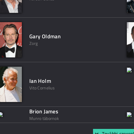
Gary Oldman
Zorg
Ian Holm
Vito Cornelius
Brion James
Munro tábornok
További szerep