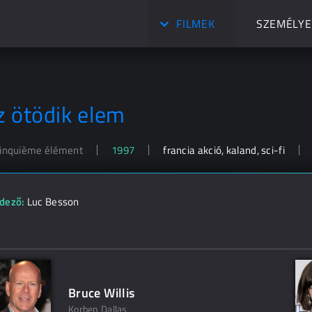
FILMEK
SZEMÉLYE
z ötödik elem
cinquième élément
1997
francia akció, kaland, sci-fi
dező:
Luc Besson
Bruce Willis
Korben Dallas