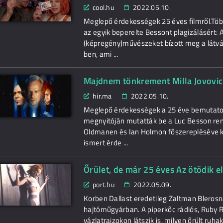
cool.hu
2022.05.10.
Meglepő érdekességek 25 éves filmről.Töb
az egyik beperelte Bessont plagizálásért:
(képregény)művészeket bízott meg a látvá
ben, ami ...
Majdnem tönkrement Milla Jovovich
hir.ma
2022.05.10.
Meglepő érdekességek a 25 éve bemutatott 
megnyitóján mutatták be a Luc Besson rend
Oldmanen és Ian Holmon főszerepléséve kés
ismert érde ...
Őrület, de már 25 éves Az ötödik e
port.hu
2022.05.09.
Korben Dallast eredetileg Zaltman Blerosn
hajtóműgyárban. A piperkőc rádiós, Ruby R
vázlatrajzokon látszik is, milyen őrült ruh