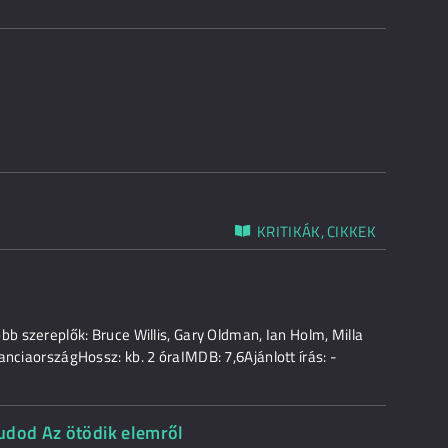
KRITIKÁK, CIKKEK
bb szereplők: Bruce Willis, Gary Oldman, Ian Holm, Milla
anciaországHossz: kb. 2 óraIMDB: 7,6Ajánlott írás: -
udod Az ötödik elemről