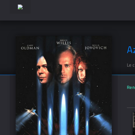
A
Le 
Ren