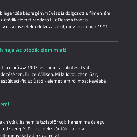
b legendás képregényművész is dolgozott a filmen, ám
 Az ötödik elemet rendező Luc Besson francia
ny és a díszletek kidolgozásával, méghozzá már 1991-
 haja Az ötödik elem miatt
sci-firől.Az 1997-es cannes-i filmfesztivál
ezésében, Bruce Willisen, Milla Jovovichon, Gary
zült sci-fit, az Ötödik elemet, amiről most kevésbé
lem!
ak hívták, és nem is taxisofőr volt, hanem melós egy
hod szerepét Prince-nek szánták – a korai
akölteményeket adtak volna rá!