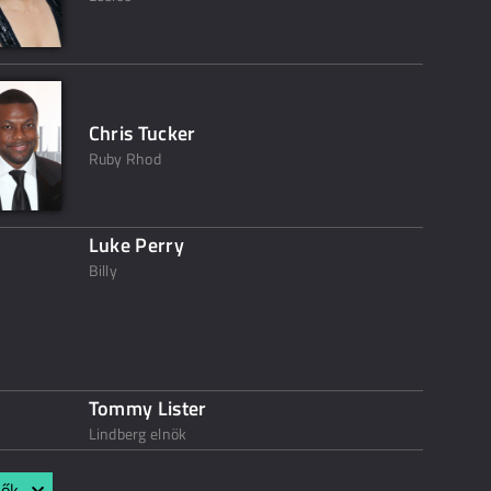
Chris Tucker
Ruby Rhod
Luke Perry
Billy
Tommy Lister
Lindberg elnök
lők