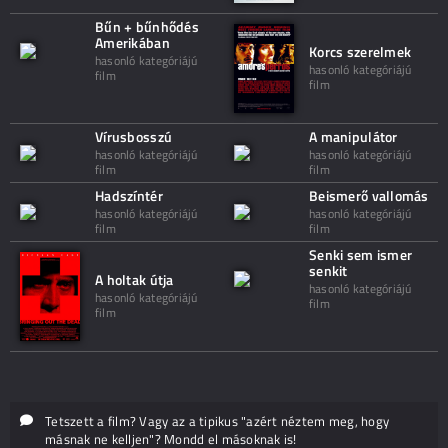
Bűn + bűnhődés
Amerikában
Korcs szerelmek
hasonló kategóriájú
hasonló kategóriájú
film
film
Vírusbosszú
A manipulátor
hasonló kategóriájú
hasonló kategóriájú
film
film
Hadszíntér
Beismerő vallomás
hasonló kategóriájú
hasonló kategóriájú
film
film
Senki sem ismer
senkit
A holtak útja
hasonló kategóriájú
hasonló kategóriájú
film
film
Tetszett a film? Vagy az a tipikus "azért néztem meg, hogy
másnak ne kelljen"? Mondd el másoknak is!