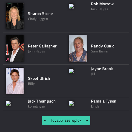
Rob Morrow
Rick Hayes
Sharon Stone
Cindy Liggett
Peter Gallagher
Randy Quaid
John Hayes
Sam Burns
Jayne Brook
Jill
Skeet Ulrich
Billy
Jack Thompson
Pamala Tyson
kormányzó
Linda
További szereplők