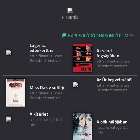
HIRDETÉS
KAPCSOLÓDÓ / HASONLÓ FILMEK
Láger az
édenkertben
A csend
fogságában
ezt a filmet is Bruce
Beresford rendezte
ezt a filmet is Bruce
Beresford rendezte
Az Úr kegyelméből
ezt a filmet is Bruce
Miss Daisy sofőrje
Beresford rendezte
ezt a filmet is Bruce
Beresford rendezte
A kísérlet
hasonló kategóriájú
A pók hálójában
film
hasonló kategóriájú
film