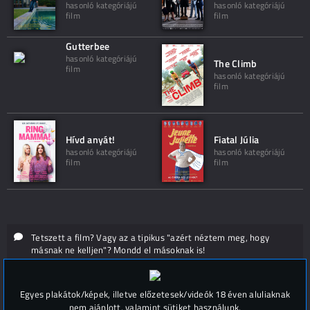
hasonló kategóriájú
hasonló kategóriájú
film
film
Gutterbee
hasonló kategóriájú
The Climb
film
hasonló kategóriájú
film
Hívd anyát!
Fiatal Júlia
hasonló kategóriájú
hasonló kategóriájú
film
film
Tetszett a film? Vagy az a tipikus "azért néztem meg, hogy
másnak ne kelljen"? Mondd el másoknak is!
Hozzászólások (
0
)
Egyes plakátok/képek, illetve előzetesek/videók 18 éven aluliaknak
nem ajánlott, valamint sütiket használunk.