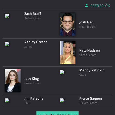
SZEREPLŐK
Zach Braff
Aidan Bloom
Josh Gad
Noah Bloom
Ashley Greene
Janine
Kate Hudson
Sarah Bloom
Mandy Patinkin
Gabe
Joey King
Grace Bloom
Jim Parsons
Pierce Gagnon
Paul
Tucker Bloom