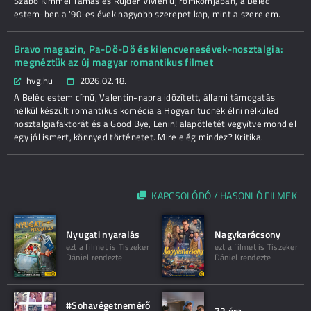
Szabó Kimmel Tamás és Rujder Vivien új romkomjában, a Beléd
estem-ben a '90-es évek nagyobb szerepet kap, mint a szerelem.
Bravo magazin, Pa-Dö-Dö és kilencvenesévek-nosztalgia:
megnéztük az új magyar romantikus filmet
hvg.hu
2026.02.18.
A Beléd estem című, Valentin-napra időzített, állami támogatás
nélkül készült romantikus komédia a Hogyan tudnék élni nélküled
nosztalgiafaktorát és a Good Bye, Lenin! alapötletét vegyítve mond el
egy jól ismert, könnyed történetet. Mire elég mindez? Kritika.
KAPCSOLÓDÓ / HASONLÓ FILMEK
Nyugati nyaralás
Nagykarácsony
ezt a filmet is Tiszeker
ezt a filmet is Tiszeker
Dániel rendezte
Dániel rendezte
#Sohavégetnemérő
72 óra