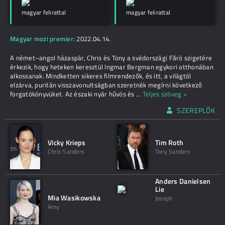
magyar felirattal
magyar felirattal
Magyar mozi premier:
2022.04.14.
A német–angol házaspár, Chris és Tony a svédországi Fårö szigetére
érkezik, hogy heteken keresztül Ingmar Bergman egykori otthonában
alkossanak. Mindketten sikeres filmrendezők, és itt, a világtól
elzárva, puritán visszavonultságban szeretnék megírni következő
forgatókönyvüket. Az északi nyár hűvös és
...
Teljes szöveg »
SZEREPLŐK
Vicky Krieps
Tim Roth
Chris Sanders
Tony Sanders
Anders Danielsen
Lie
Mia Wasikowska
Joseph
Amy