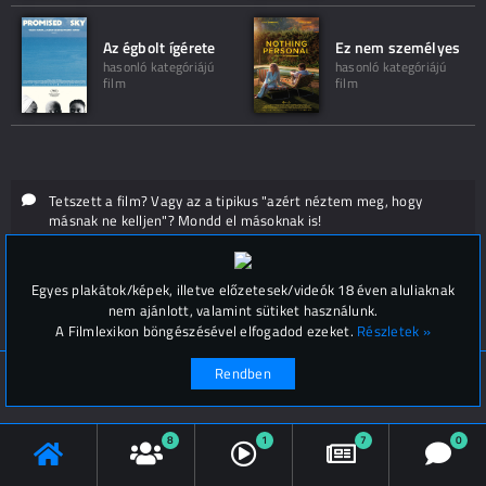
Az égbolt ígérete
Ez nem személyes
hasonló kategóriájú
hasonló kategóriájú
film
film
Tetszett a film? Vagy az a tipikus "azért néztem meg, hogy
másnak ne kelljen"? Mondd el másoknak is!
Hozzászólások (
0
)
Egyes plakátok/képek, illetve előzetesek/videók 18 éven aluliaknak
nem ajánlott, valamint sütiket használunk.
A Filmlexikon böngészésével elfogadod ezeket.
Részletek »
Rendben
© Filmlexikon 2019-2026
Kapcsolat, impresszum
Értesítési beállítások
8
1
7
0