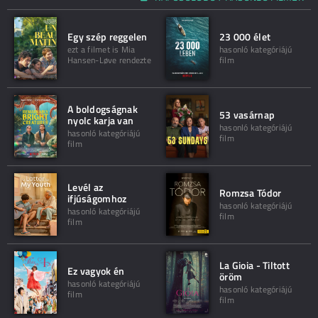
Egy szép reggelen
23 000 élet
ezt a filmet is Mia
hasonló kategóriájú
Hansen-Løve rendezte
film
A boldogságnak
53 vasárnap
nyolc karja van
hasonló kategóriájú
hasonló kategóriájú
film
film
Levél az
Romzsa Tódor
ifjúságomhoz
hasonló kategóriájú
hasonló kategóriájú
film
film
La Gioia - Tiltott
Ez vagyok én
öröm
hasonló kategóriájú
hasonló kategóriájú
film
film