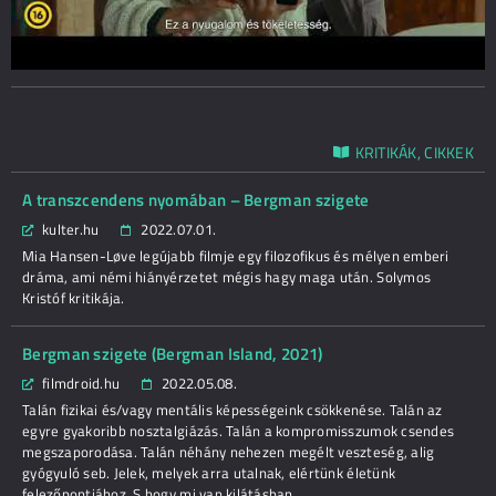
KRITIKÁK, CIKKEK
A transzcendens nyomában – Bergman szigete
kulter.hu
2022.07.01.
Mia Hansen-Løve legújabb filmje egy filozofikus és mélyen emberi
dráma, ami némi hiányérzetet mégis hagy maga után. Solymos
Kristóf kritikája.
Bergman szigete (Bergman Island, 2021)
filmdroid.hu
2022.05.08.
Talán fizikai és/vagy mentális képességeink csökkenése. Talán az
egyre gyakoribb nosztalgiázás. Talán a kompromisszumok csendes
megszaporodása. Talán néhány nehezen megélt veszteség, alig
gyógyuló seb. Jelek, melyek arra utalnak, elértünk életünk
felezőpontjához. S hogy mi van kilátásban ...