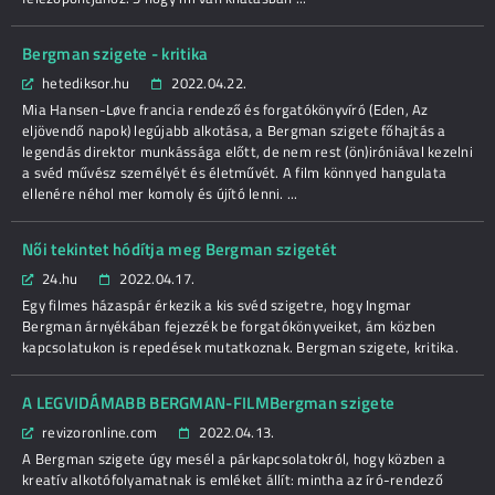
Bergman szigete - kritika
hetediksor.hu
2022.04.22.
Mia Hansen-Løve francia rendező és forgatókönyvíró (Eden, Az
eljövendő napok) legújabb alkotása, a Bergman szigete főhajtás a
legendás direktor munkássága előtt, de nem rest (ön)iróniával kezelni
a svéd művész személyét és életművét. A film könnyed hangulata
ellenére néhol mer komoly és újító lenni. ...
Női tekintet hódítja meg Bergman szigetét
24.hu
2022.04.17.
Egy filmes házaspár érkezik a kis svéd szigetre, hogy Ingmar
Bergman árnyékában fejezzék be forgatókönyveiket, ám közben
kapcsolatukon is repedések mutatkoznak. Bergman szigete, kritika.
A LEGVIDÁMABB BERGMAN-FILMBergman szigete
revizoronline.com
2022.04.13.
A Bergman szigete úgy mesél a párkapcsolatokról, hogy közben a
kreatív alkotófolyamatnak is emléket állít: mintha az író-rendező