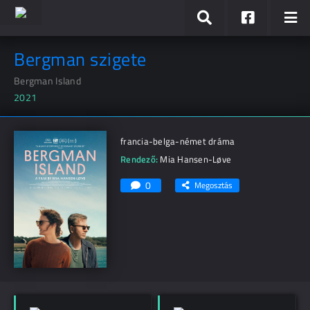
Bergman szigete
Bergman Island
2021
francia-belga-német dráma
Rendező:
Mia Hansen-Løve
0
Megosztás