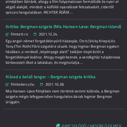
elméjében látnánk, ahogy a film folyamatosan formálódik és nyeri el
végső alakját, mindezt a külföldi nyaralások felszabadult, cidertől
spicces hangulatában. RICHTER ÁDÁM ...
Kritika: Bergman szigete (Mia Hansen-Løve: Bergman Island)
filmtett.ro
2021.12.24.
Egy angol-német forgatókönyvíró házaspár, Chris (Vicky Krieps) és
Tony (Tim Roth) Fårö szigetére utazik, hogy Ingmar Bergman egykori
házában, a rendező „köpönyege alatt” találjon inspirációt a
forgatókönyvírásához. Ahogy megérkeznek, a vendégház tulajdonosa
körbevezeti őket a lakásban, és megmutatja ...
Kiárad a belső tenger – Bergman szigete kritika
filmtekercs.hu
2021.10.28.
Mia Hansen-Løve filmjében nem történik semmi különös, a Bergman
szigete mégis lefegyverzően hangulatos darab Ingmar Bergman
ürügyén.
KAPCSOLÓDÓ / HASONLÓ FILMEK