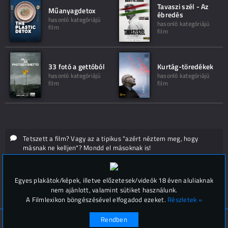
Tavaszi szél - Az
Műanyagdetox
ébredés
hasonló kategóriájú
hasonló kategóriájú
film
film
33 fotó a gettóból
Kurtág-töredékek
hasonló kategóriájú
hasonló kategóriájú
film
film
Tetszett a film? Vagy az a tipikus "azért néztem meg, hogy
másnak ne kelljen"? Mondd el másoknak is!
Hozzászólások (
0
)
Egyes plakátok/képek, illetve előzetesek/videók 18 éven aluliaknak
nem ajánlott, valamint sütiket használunk.
A Filmlexikon böngészésével elfogadod ezeket.
Részletek »
Rendben
© Filmlexikon 2019-2026
Kapcsolat, impresszum