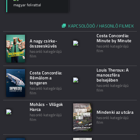
magyar felirattal
KAPCSOLÓDÓ / HASONLÓ FILMEK
Costa Concordia:
Minute by Minute
A nagy csirke-
összeesküvés
hasonló kategóriájú
film
hasonló kategóriájú
film
Louis Theroux: A
Costa Concordia:
manoszféra
Rémálom a
belsejében
tengeren
hasonló kategóriájú
hasonló kategóriájú
film
film
Mohács - Világok
Harca
Mindenki az utcára
hasonló kategóriájú
hasonló kategóriájú
film
film