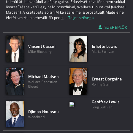
települ át Luisianából a délnyugatra. Érkezését követően nem sokkal
összetűzésbe kerül egy helyi rosszfiúval, Wallace Blount-tal (Michael
Madsen). A csetepaté során Mike szerelme, a prostituált Madeleine
életét veszti, a sebesült fiú pedig
...
Teljes szöveg »
SZEREPLŐK
Vincent Cassel
Juliette Lewis
Mike Blueberry
Maria Sullivan
Michael Madsen
Ernest Borgnine
Wallace Sebastian
Rolling Star
Blount
Geoffrey Lewis
Greg Sullivan
Djimon Hounsou
Woodhead