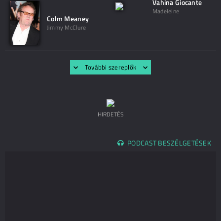
Vahina Giocante
Madeleine
Colm Meaney
Jimmy McClure
További szereplők
HIRDETÉS
PODCAST BESZÉLGETÉSEK