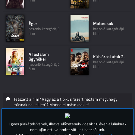
film
film
Éger
Motorosok
hasonló kategóriájú
hasonló kategóriájú
film
film
A fájdalom
Külvárosi utak 2.
ügynökei
hasonló kategóriájú
hasonló kategóriájú
film
film
Tetszett a film? Vagy az a tipikus "azért néztem meg, hogy
másnak ne kelljen"? Mondd el másoknak is!
Hozzászólások (
0
)
Egyes plakátok/képek, illetve előzetesek/videók 18 éven aluliaknak
nem ajánlott, valamint sütiket használunk.