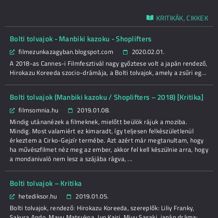
KRITIKÁK, CIKKEK
Bolti tolvajok - Manbiki kazoku - Shoplifters
filmezunkazagyban.blogspot.com
2020.02.01.
A 2018-as Cannes-i Filmfesztivál nagy győztese volt a japán rendező,
Hirokazu Koreeda szocio-drámája, a Bolti tolvajok, amely a zsűri eg...
Bolti tolvajok (Manbiki kazoku / Shoplifters – 2018) [Kritika]
filmsomnia.hu
2019.01.08.
Mindig utánanézek a filmeknek, mielőtt beülök rájuk a moziba.
Mindig. Most valamiért ez kimaradt, így teljesen felkészületlenül
érkeztem a Cirko-Gejzír termébe. Azt azért már megtanultam, hogy
ha művészfilmet néz meg az ember, akkor fel kell készülnie arra, hogy
a mondanivaló nem lesz a szájába rágva, ...
Bolti tolvajok – Kritika
hetediksor.hu
2019.01.05.
Bolti tolvajok, rendező: Hirokazu Koreeda, szereplők: Liliy Franky,
Sakura Ando, Mayu Matsukoa, Jyo Kairi, Miyu Sasaki, japán dráma: