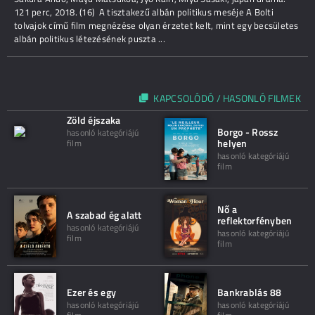
121 perc, 2018. (16) A tisztakezű albán politikus meséje A Bolti
tolvajok című film megnézése olyan érzetet kelt, mint egy becsületes
albán politikus létezésének puszta ...
KAPCSOLÓDÓ / HASONLÓ FILMEK
Zöld éjszaka
Borgo - Rossz
hasonló kategóriájú
helyen
film
hasonló kategóriájú
film
Nő a
A szabad ég alatt
reflektorfényben
hasonló kategóriájú
hasonló kategóriájú
film
film
Ezer és egy
Bankrablás 88
hasonló kategóriájú
hasonló kategóriájú