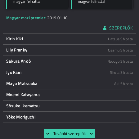
magyar felirattal
magyar felirattal
Magyar mozi premier:
2019.01.10.
SZEREPLŐK
Kirin Kiki
Hatsue Shibata
Lily Franky
Osamu Shibata
Sakura Andô
Nobuyo Shibata
Jyo Kairi
Shota Shibata
Mayu Matsuoka
Aki Shibata
Moemi Katayama
Sôsuke Ikematsu
Yôko Moriguchi
További szereplők