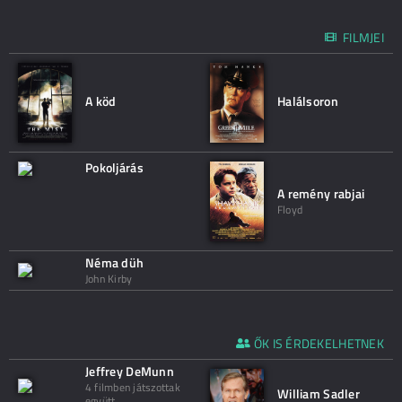
FILMJEI
A köd
Halálsoron
Pokoljárás
A remény rabjai
Floyd
Néma düh
John Kirby
ŐK IS ÉRDEKELHETNEK
Jeffrey DeMunn
4 filmben játszottak
William Sadler
együtt