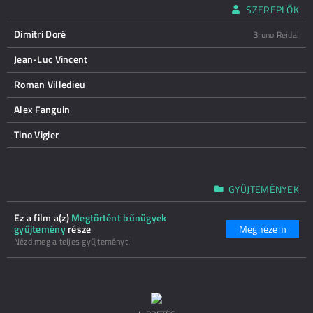
SZEREPLŐK
Dimitri Doré
Bruno Reidal
Jean-Luc Vincent
Roman Villedieu
Alex Fanguin
Tino Vigier
GYŰJTEMÉNYEK
Ez a film a(z)
Megtörtént bűnügyek
gyűjtemény
része
Megnézem
Nézd meg a teljes gyűjteményt!