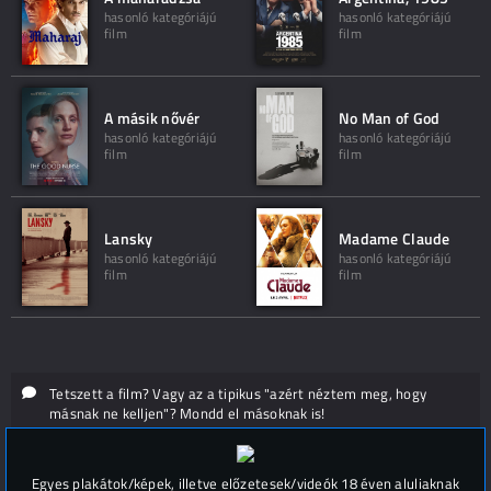
hasonló kategóriájú
hasonló kategóriájú
film
film
A másik nővér
No Man of God
hasonló kategóriájú
hasonló kategóriájú
film
film
Lansky
Madame Claude
hasonló kategóriájú
hasonló kategóriájú
film
film
Tetszett a film? Vagy az a tipikus "azért néztem meg, hogy
másnak ne kelljen"? Mondd el másoknak is!
Hozzászólások (
0
)
Egyes plakátok/képek, illetve előzetesek/videók 18 éven aluliaknak