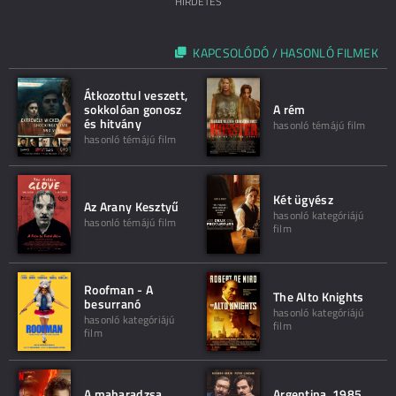
HIRDETÉS
KAPCSOLÓDÓ / HASONLÓ FILMEK
Átkozottul veszett,
sokkolóan gonosz
A rém
és hitvány
hasonló témájú film
hasonló témájú film
Két ügyész
Az Arany Kesztyű
hasonló kategóriájú
hasonló témájú film
film
Roofman - A
The Alto Knights
besurranó
hasonló kategóriájú
hasonló kategóriájú
film
film
A maharadzsa
Argentina, 1985