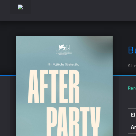
B
Afte
Ren
E
A