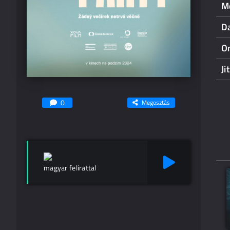
M
D
On
Ji
0
Megosztás
magyar felirattal