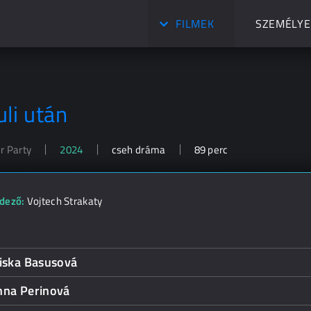
FILMEK
SZEMÉLYE
uli után
r Party
2024
cseh dráma
89 perc
dező:
Vojtech Strakaty
liska Basusová
nna Perinová