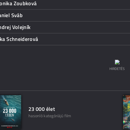
onika Zoubková
aniel Sváb
drej Volejník
tka Schneiderová
HIRDETÉS
23 000 élet
hasonló kategóriájú film