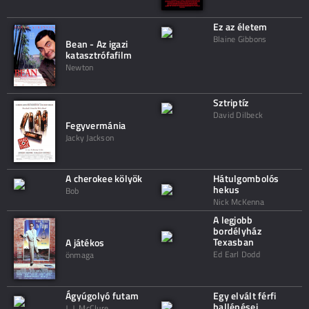
Ez az életem
Blaine Gibbons
Bean - Az igazi
katasztrófafilm
Newton
Sztriptíz
David Dilbeck
Fegyvermánia
Jacky Jackson
A cherokee kölyök
Hátulgombolós
hekus
Bob
Nick McKenna
A legjobb
bordélyház
Texasban
A játékos
Ed Earl Dodd
önmaga
Ágyúgolyó futam
Egy elvált férfi
ballépései
J. J. McClure