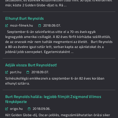
bezsebelni, és ezeknek köszönhetően több mint 30 díjat is kiérdemelt
már, közte 2 Golden Globe-díjat is. Rá ...
Elhunyt Burt Reynolds
mozi-filmek.hu
2018.09.07.
Szeptember 6-án szívinfarktus vitte el a 70-es évek egyik
legnagyobb amerikai csillagát. A 82 éves férfit kórházba szállították,
de az orvosok már nem tudták megmenteni az életét. Burt Reynolds
a 80-as évekre igazi sztár lett, sorban kapta az ajánlatokat és a
jobbnál jobb szerepeket. Egyetemistaként ...
Adják vissza Burt Reynoldsot!
port.hu
2018.09.07.
Színészkollégái emlékeznek a szeptember 6-án 82 éves korában
elhunyt sztárra.
Burt Reynolds halála: legjobb filmjét Zsigmond Vilmos
fényképezte
origo.hu
2018.09.06.
Két Golden Globe-díj, Oscar-jelölés, megszámlálhatatlan óriási siker