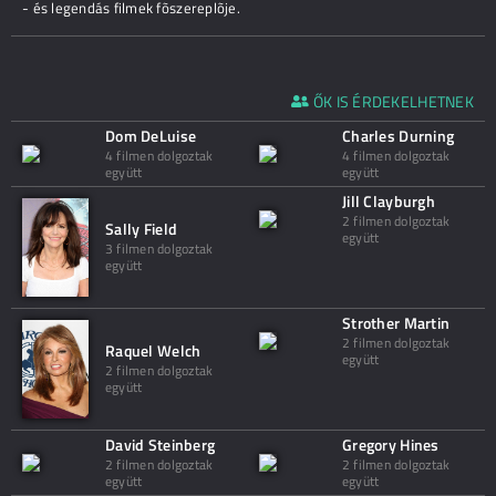
- és legendás filmek fõszereplõje.
ŐK IS ÉRDEKELHETNEK
Dom DeLuise
Charles Durning
4 filmen dolgoztak
4 filmen dolgoztak
együtt
együtt
Jill Clayburgh
2 filmen dolgoztak
Sally Field
együtt
3 filmen dolgoztak
együtt
Strother Martin
2 filmen dolgoztak
Raquel Welch
együtt
2 filmen dolgoztak
együtt
David Steinberg
Gregory Hines
2 filmen dolgoztak
2 filmen dolgoztak
együtt
együtt