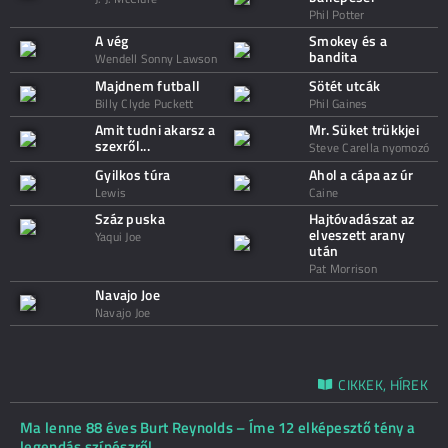
Phil Potter
A vég
Smokey és a
bandita
Wendell Sonny Lawson
Majdnem futball
Sötét utcák
Billy Clyde Puckett
Phil Gaines
Amit tudni akarsz a
Mr. Süket trükkjei
szexről...
Steve Carella nyomozó
Gyilkos túra
Ahol a cápa az úr
Lewis
Caine
Száz puska
Hajtóvadászat az
elveszett arany
Yaqui Joe
után
Pat Morrison
Navajo Joe
Navajo Joe
CIKKEK, HÍREK
Ma lenne 88 éves Burt Reynolds – Íme 12 elképesztő tény a
legendás színészről