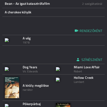
Bean - Az igazi katasztrófafilm
2 szolgáltatónál
A cherokee kölyök
RENDEZŐKÉNT
A vég
1978
SZÍNÉSZKÉNT
Dog Years
Miami Love Affair
Vic Edwards
Robert
Hollow Creek
Lambert
A király megölése
narrátor
Pókerpárbaj