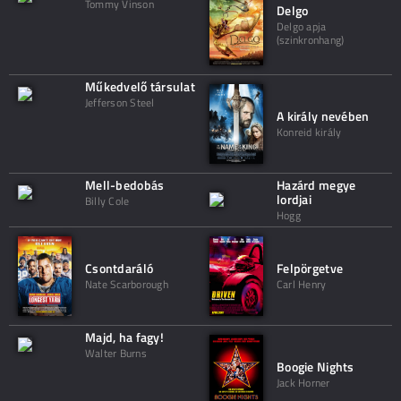
Tommy Vinson
Delgo
Delgo apja
(szinkronhang)
Műkedvelő társulat
Jefferson Steel
A király nevében
Konreid király
Mell-bedobás
Hazárd megye
lordjai
Billy Cole
Hogg
Csontdaráló
Felpörgetve
Nate Scarborough
Carl Henry
Majd, ha fagy!
Walter Burns
Boogie Nights
Jack Horner