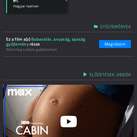
magyar nyelven
GYŰJTEMÉNYEK
Ez a film a(z)
Babavárás, anyaság, apaság
gyűjtemény
része
Megnézem
Nézd meg a teljes gyűjteményt!
ELŐZETESEK, VIDEÓK