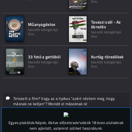
film
Tavaszi szél - Az
Műanyagdetox
ébredés
hasonló kategóriájú
hasonló kategóriájú
film
film
33 fotó a gettóból
Kurtág-töredékek
hasonló kategóriájú
hasonló kategóriájú
film
film
Tetszett a film? Vagy az a tipikus "azért néztem meg, hogy
másnak ne kelljen"? Mondd el másoknak is!
Hozzászólások (
0
)
Egyes plakátok/képek, illetve előzetesek/videók 18 éven aluliaknak
nem ajánlott, valamint sütiket használunk.