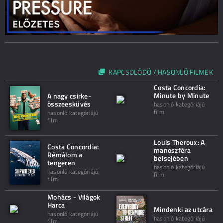
KAPCSOLÓDÓ / HASONLÓ FILMEK
Costa Concordia:
Minute by Minute
A nagy csirke-
összeesküvés
hasonló kategóriájú
film
hasonló kategóriájú
film
Louis Theroux: A
Costa Concordia:
manoszféra
Rémálom a
belsejében
tengeren
hasonló kategóriájú
hasonló kategóriájú
film
film
Mohács - Világok
Harca
Mindenki az utcára
hasonló kategóriájú
hasonló kategóriájú
film