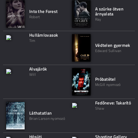
A szürke ötven
Into the Forest
árnyalata
Robert
Ray
Hullámlovasok
Tim
Védtelen gyermek
Edward Sullivan
Alvajárók
Will
Próbatétel
McGill nyomozó
Fedőneve: Takarító
Shaw
Láthatatlan
Brian Larson nyomozó
Hósüti
Shooting Gallery