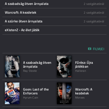
A szabadság ötven árnyalata
2 szolgáltatónál
Warcraft: A kezdetek
2 szolgáltatónál
A szürke ötven árnyalata
2 szolgáltatónál
eXistenZ - Az élet játék
FILMJEI
A szabadság ötven
Fűrész: Újra
árnyalata
játékban
Ray Steele
Halloran
Goon: Last of the
Warcraft: A
Enforcers
kezdetek
Hyrum Cain
Moroes