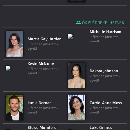
ŐK IS ÉRDEKELHETNEK
Michelle Harrison
3 filmben játszottak
Marcia Gay Harden
együtt
3 filmben játszottak
együtt
Kevin McNulty
3 filmben játszottak
Dakota Johnson
együtt
2 filmben játszottak
együtt
Jamie Dornan
Carrie-Anne Moss
2 filmben játszottak
2 filmben játszottak
együtt
együtt
Eloise Mumford
Luke Grimes