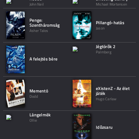
John Neil
Michael Mortensen
Penge:
Pillangó-hatás
Szentháromság
Jason
Asher Talos
Jégtörők 2
Palmberg
A felejtés bére
eXistenZ - Az élet
Mementó
játék
Dodd
Hugo Carlaw
Lángelmék
Ollie
Időzsaru