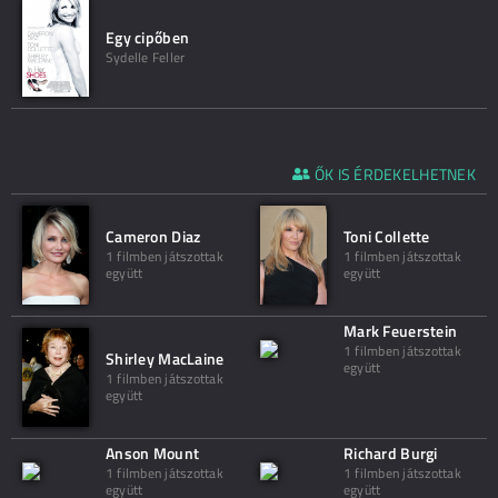
Egy cipőben
Sydelle Feller
ŐK IS ÉRDEKELHETNEK
Cameron Diaz
Toni Collette
1 filmben játszottak
1 filmben játszottak
együtt
együtt
Mark Feuerstein
1 filmben játszottak
Shirley MacLaine
együtt
1 filmben játszottak
együtt
Anson Mount
Richard Burgi
1 filmben játszottak
1 filmben játszottak
együtt
együtt