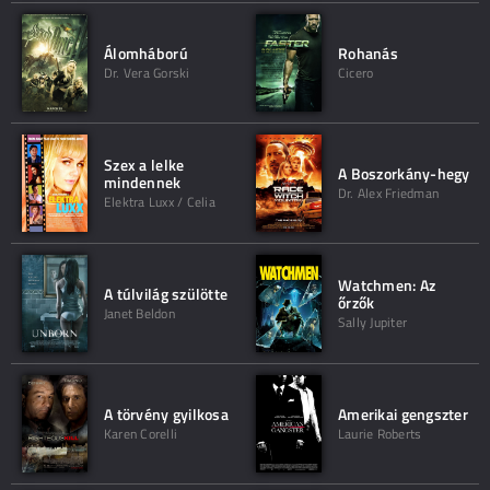
Álomháború
Rohanás
Dr. Vera Gorski
Cicero
Szex a lelke
A Boszorkány-hegy
mindennek
Dr. Alex Friedman
Elektra Luxx / Celia
Watchmen: Az
A túlvilág szülötte
őrzők
Janet Beldon
Sally Jupiter
A törvény gyilkosa
Amerikai gengszter
Karen Corelli
Laurie Roberts