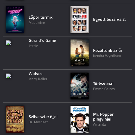
Lőpor turmix
Együtt bezárva 2.
Madeleine
Gerald's Game
Jessie
Közöttünk az űr
Kendra Wyndham
Wolves
Jenny Keller
Törésvonal
Emma Gaines
Mr. Popper
Szilveszter éjjel
pingvinjei
Dr. Morriset
Amanda