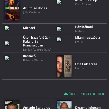
Coco Chavez
Az utolsó dobás
Julia Costello
Házi háború
Michael
Melissa
Úton hazafelé 2. -
Miami rapszódia
Kaland San
Leslie
Franciscóban
Delilah (szinkronhang)
Kaszakő
Rebecca Warner
Ez a fiúk sorsa
Norma
ŐK IS ÉRDEKELHETNEK
Antonio Banderas
Dwayne Johnson