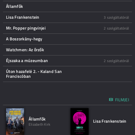
Államfők
Lisa Frankenstein
3 szolgáltatónál
Mr. Popper pingvinjei
2 szolgáltatónál
A Boszorkány-hegy
Watchmen: Az őrzők
Éjszaka a múzeumban
2 szolgáltatónál
Úton hazafelé 2. - Kaland San
Franciscóban
FILMJEI
Államfők
Lisa Frankenstein
Elizabeth Kirk