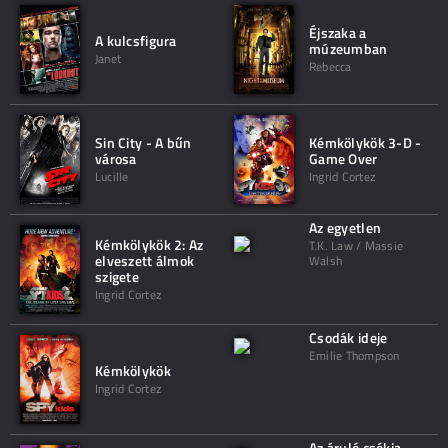
Éjszaka a
A kulcsfigura
múzeumban
Janet
Rebecca
Sin City - A bűn
Kémkölykök 3-D -
városa
Game Over
Lucille
Ingrid Cortez
Az egyetlen
Kémkölykök 2: Az
T.K. Law / Massie
elveszett álmok
Walsh
szigete
Ingrid Cortez
Csodák ideje
Emilie Thompson
Kémkölykök
Ingrid Cortez
Az áruló csókja