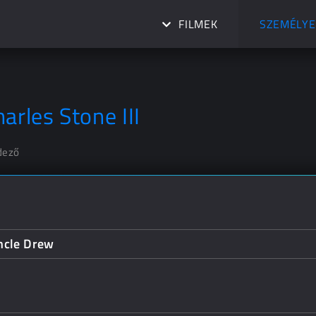
FILMEK
SZEMÉLYE
arles Stone III
dező
ncle Drew