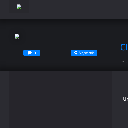
Ch
0
Megosztás
ren
U