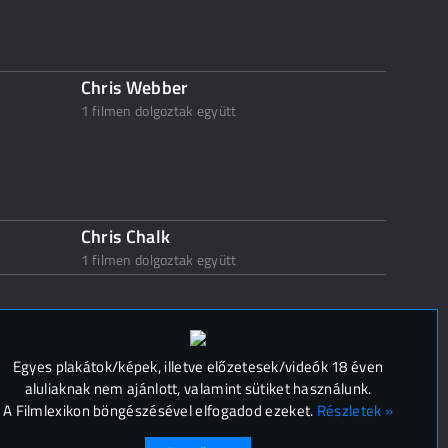
Chris Webber
1 filmen dolgoztak együtt
Chris Chalk
1 filmen dolgoztak együtt
 (
0
)
Egyes plakátok/képek, illetve előzetesek/videók 18 éven
aluliaknak nem ajánlott, valamint sütiket használunk.
A Filmlexikon böngészésével elfogadod ezeket.
Részletek »