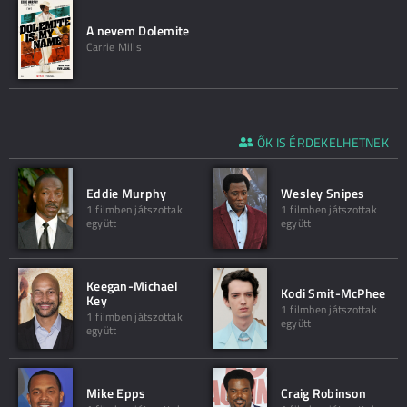
A nevem Dolemite
Carrie Mills
ŐK IS ÉRDEKELHETNEK
Eddie Murphy
Wesley Snipes
1 filmben játszottak
1 filmben játszottak
együtt
együtt
Keegan-Michael
Kodi Smit-McPhee
Key
1 filmben játszottak
1 filmben játszottak
együtt
együtt
Mike Epps
Craig Robinson