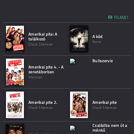
FILMJEI
Amerikai pite: A
A köd
találkozó
Norm
Chuck Sherman
Buliszerviz
Amerikai pite 4. - A
zenetáborban
Sherman
Amerikai pite 2.
Amerikai pite
Chuck Sherman
Chuck Sherman
Családba nem üt a
ménkű