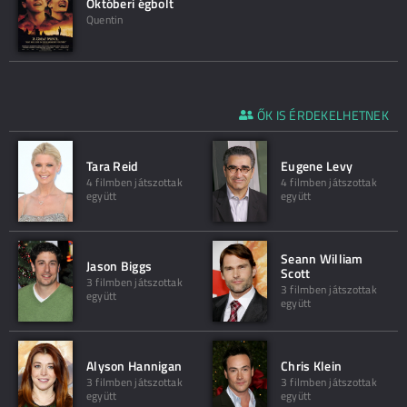
Októberi égbolt
Quentin
ŐK IS ÉRDEKELHETNEK
Tara Reid
Eugene Levy
4 filmben játszottak
4 filmben játszottak
együtt
együtt
Seann William
Jason Biggs
Scott
3 filmben játszottak
3 filmben játszottak
együtt
együtt
Alyson Hannigan
Chris Klein
3 filmben játszottak
3 filmben játszottak
együtt
együtt