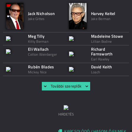
Jack Nicholson
Harvey Keitel
Jake Gittes
Jake Berman
Meg Tilly
Madeleine Stowe
Kitty Berman
Lillian Bodine
Eli Wallach
Richard
Farnsworth
Cotton Weinberger
Earl Rawley
Rubén Blades
David Keith
Mickey Nice
Loach
További szereplők
HIRDETÉS
KAPCSOLÓDÓ / HASONLÓ FILMEK