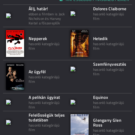
Állj, határ!
Dolores Claiborne
ebben a filmben is Jack
hasonló kategóriájú
Nicholson és Harvey
film
Keitel a főszereplők
Nepperek
Hetedik
hasonló kategóriájú
hasonló kategóriájú
film
film
Szemfényvesztés
hasonló kategóriájú
Az ügyfél
film
hasonló kategóriájú
film
A pelikán ügyirat
Equinox
hasonló kategóriájú
hasonló kategóriájú
film
film
Felelősségük teljes
tudatában
Glengarry Glen
Ross
hasonló kategóriájú
film
hasonló kategóriájú
film