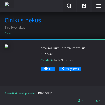
Cinikus hekus
The Two Jakes
1990
amerikai krimi, dráma, misztikus
137 perc
Rendező:
Jack Nicholson
0
Megosztás
Amerikai mozi premier:
1990.08.10.
SZEREPLŐK