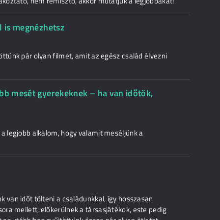
rakoztató, nem rémisztő, akkor mutatjuk a legjobbakat!
l is megnézhetsz
ttünk pár olyan filmet, amit az egész család élvezni
ebb mesét gyerekeknek – ha van időtök,
 a legjobb alkalom, hogy valamit meséljünk a
 van időt tölteni a családunkkal, így hosszasan
ra mellett, előkerülnek a társasjátékok, este pedig