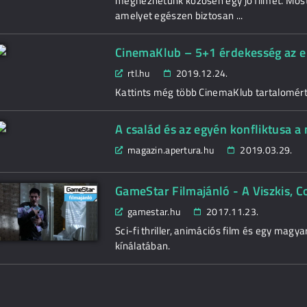
megnézhetünk közösen egy jó filmet. Most 
amelyet egészen biztosan ...
CinemaKlub – 5+1 érdekesség az el
rtl.hu
2019.12.24.
Kattints még több CinemaKlub tartalomért
A család és az egyén konfliktusa a
magazin.apertura.hu
2019.03.29.
GameStar Filmajánló - A Viszkis, C
gamestar.hu
2017.11.23.
Sci-fi thriller, animációs film és egy magy
kínálatában.