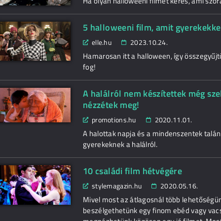
Ha olyan halloweeni filmet keres, ami szó
5 halloweeni film, amit gyerekekke
elle.hu
2023.10.24.
Hamarosan itt a halloween, így összegyűjtö
fog!
A halálról nem készítettek még sz
nézzétek meg!
promotions.hu
2020.11.01.
A halottak napja és a mindenszentek talán
gyerekeknek a halálról.
10 családi film hétvégére
stylemagazin.hu
2020.05.16.
Mivel most az átlagosnál több lehetőségünk
beszélgethetünk egy finom ebéd vagy vacso