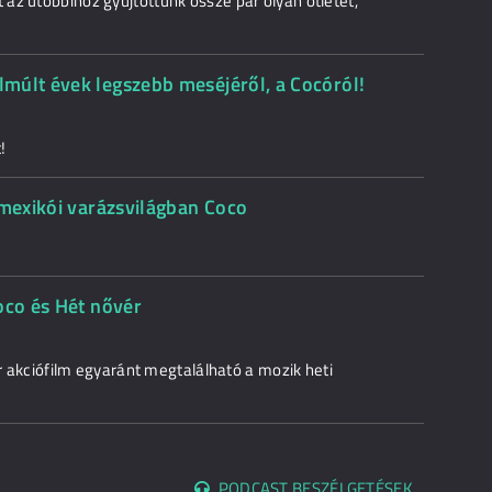
az utóbbihoz gyűjtöttünk össze pár olyan ötletet,
múlt évek legszebb meséjéről, a Cocóról!
!
 mexikói varázsvilágban Coco
oco és Hét nővér
ar akciófilm egyaránt megtalálható a mozik heti
PODCAST BESZÉLGETÉSEK