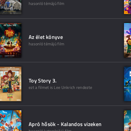
hasonló témájú film
Az élet könyve
hasonló témájú film
Toy Story 3.
ezt a filmet is Lee Unkrich rendezte
Apró hősök - Kalandos vizeken
hasonló kategóriájú film