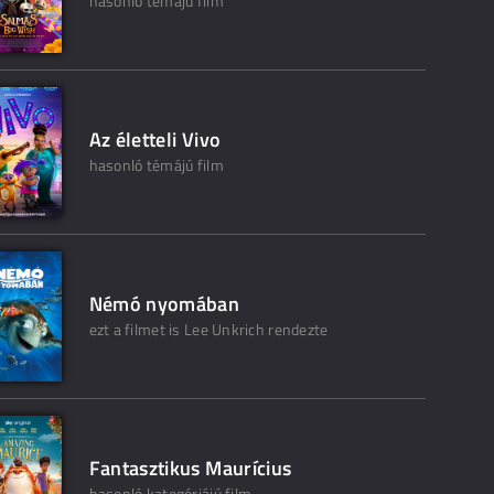
hasonló témájú film
Az életteli Vivo
hasonló témájú film
Némó nyomában
ezt a filmet is Lee Unkrich rendezte
Fantasztikus Maurícius
hasonló kategóriájú film