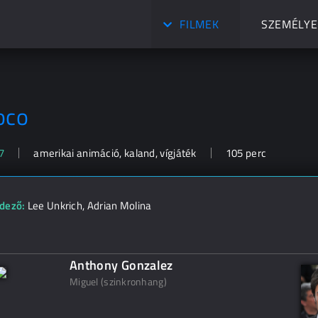
FILMEK
SZEMÉLYE
oco
7
amerikai animáció, kaland, vígjáték
105 perc
dező:
Lee Unkrich
,
Adrian Molina
Anthony Gonzalez
Miguel (szinkronhang)