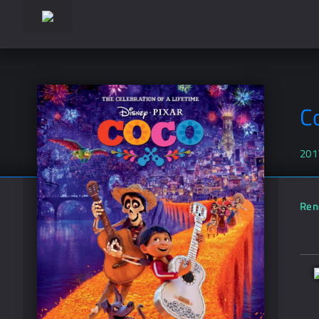
C
201
Ren