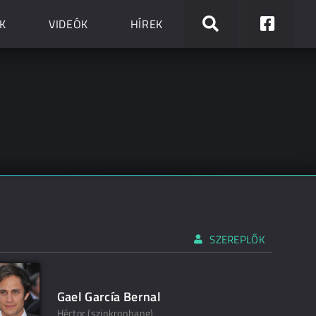
K
VIDEÓK
HÍREK
SZEREPLŐK
Gael García Bernal
Héctor (szinkronhang)