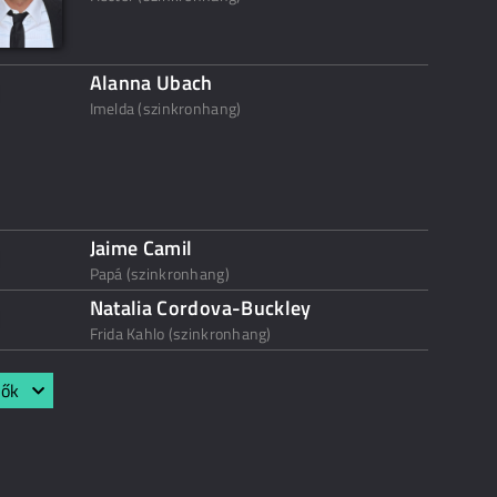
Alanna Ubach
Imelda (szinkronhang)
Jaime Camil
Papá (szinkronhang)
Natalia Cordova-Buckley
Frida Kahlo (szinkronhang)
lők